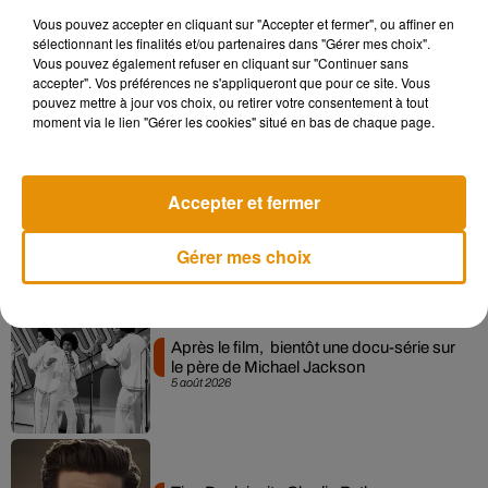
Vous pouvez accepter en cliquant sur "Accepter et fermer", ou affiner en
sélectionnant les finalités et/ou partenaires dans "Gérer mes choix".
Pomme emprunte le décor de l’émission
Vous pouvez également refuser en cliquant sur "Continuer sans
« Loups Garous » pour son...
accepter". Vos préférences ne s'appliqueront que pour ce site. Vous
6 août 2026
pouvez mettre à jour vos choix, ou retirer votre consentement à tout
moment via le lien "Gérer les cookies" situé en bas de chaque page.
Accepter et fermer
La version réécrite de « Beautiful Day »
interprétée lors des...
6 août 2026
Gérer mes choix
Après le film, bientôt une docu-série sur
le père de Michael Jackson
5 août 2026