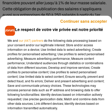
financière pouvant aller jusqu’à 1% de leur masse salariale.
Cette obligation de publication des salaires s’appliquera
aussi aux entreprises de 50 à 250 salariés à partir du 1er
Continuer sans accepter
mars 2020.
Le respect de votre vie privée est notre priorité
À savoir qu’en
Centre-Val de Loire
, une entreprise sur deux
ne compte aucune femme dans ses 10 plus gros salaires.
We and
our (447) partners
do the following data processing based on
Pour rappel, depuis hier mardi 5 novembre, à l’échelle
your consent and/or our legitimate interest: Store and/or access
information on a device; Use limited data to select advertising; Create
nationale, les femmes ne sont plus rémunérées jusqu'au 31
profiles for personalised advertising; Use profiles to select personalised
décembre 2019, d'un point de vue statistique compte tenu
advertising; Measure advertising performance; Measure content
des écarts moyens de salaires entre les hommes et les
performance; Understand audiences through statistics or combinations
of data from different sources; Develop and improve services; Create
femmes. À savoir que les femmes gagnent 24 % de moins
profiles to personalise content; Use profiles to select personalised
que leurs homologues masculins selon un rapport de l’Insee.
content; Use limited data to select content; Ensure security, prevent and
detect fraud, and fix errors; Deliver and present advertising and content;
Save and communicate privacy choices. These technologies may
process personal data such as IP address and browsing data to offer
following functionalities: Identify devices based on information actively
requested; Use precise geolocation data; Match and combine data from
other data sources; Link different devices; Identify devices based on
Musique
information transmitted automatically.