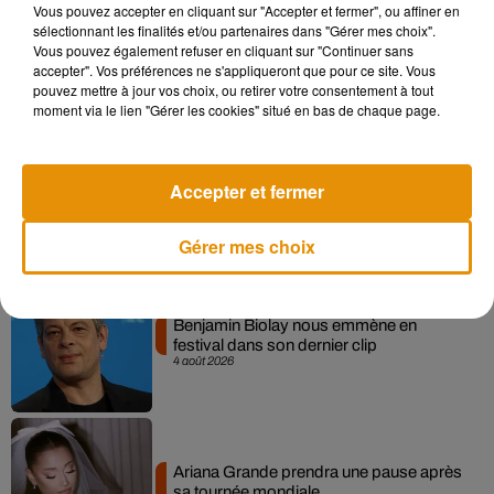
Vous pouvez accepter en cliquant sur "Accepter et fermer", ou affiner en
sélectionnant les finalités et/ou partenaires dans "Gérer mes choix".
Après le film, bientôt une docu-série sur
Vous pouvez également refuser en cliquant sur "Continuer sans
le père de Michael Jackson
5 août 2026
accepter". Vos préférences ne s'appliqueront que pour ce site. Vous
pouvez mettre à jour vos choix, ou retirer votre consentement à tout
moment via le lien "Gérer les cookies" situé en bas de chaque page.
Tiny Desk invite Charlie Puth pour une
Accepter et fermer
live session solaire
4 août 2026
Gérer mes choix
Benjamin Biolay nous emmène en
festival dans son dernier clip
4 août 2026
Ariana Grande prendra une pause après
sa tournée mondiale