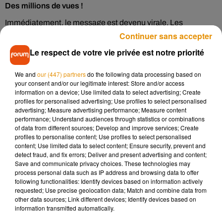
Des millions de vues !
Immédiatement, le message est devenu virale. Les
Continuer sans accepter
internautes l'ont partagé en masse en déclarant que les
chats choisissaient visiblement seuls leurs maîtres. Celui-ci
Le respect de votre vie privée est notre priorité
en tout cas, n'a pas hésité à venir câliner un homme en
convalescence, qui s'est laissé faire. La photo pleine de
We and
our (447) partners
do the following data processing based on
tendresse a été vue des millions de fois.
your consent and/or our legitimate interest: Store and/or access
information on a device; Use limited data to select advertising; Create
My Dad is recovering from an operation. Mum went out and
profiles for personalised advertising; Use profiles to select personalised
advertising; Measure advertising performance; Measure content
left a door slightly ajar.
performance; Understand audiences through statistics or combinations
of data from different sources; Develop and improve services; Create
My parents do not have a cat.
pic.twitter.com/uuQdBMlKQY
profiles to personalise content; Use profiles to select personalised
content; Use limited data to select content; Ensure security, prevent and
— Andrew Falloon MP (@andrewfalloon)
14 avril 2019
detect fraud, and fix errors; Deliver and present advertising and content;
Save and communicate privacy choices. These technologies may
process personal data such as IP address and browsing data to offer
following functionalities: Identify devices based on information actively
requested; Use precise geolocation data; Match and combine data from
other data sources; Link different devices; Identify devices based on
Musique
information transmitted automatically.