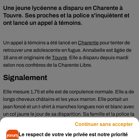
Une jeune lycéenne a disparu en Charente à
Touvre. Ses proches et la police s'inquiètent et
ont lancé un appel à témoins.
Un appel à témoins a été lancé en
Charente
pour tenter de
retrouver une adolescente en fugue. Annabelle est âgée de
16 ans et originaire de
Touvre
. Elle a disparu depuis mardi
selon nos confrères de la Charente Libre.
Signalement
Elle mesure 1,75 et elle est de corpulence normale. Elle a de
longs cheveux châtains et les yeux marron. Elle portait un
jean foncé et un t-shirt à manches longues noir et blanc avec
un col jaune le jour de sa disparition. Sa famille et la police la
recherchent. Si vous avez aperçu ou apercevez la jeune fille,
Continuer sans accepter
n’hésitez pas à prendre contact avec le commissariat au 05
Le respect de votre vie privée est notre priorité
45 39 38 37.