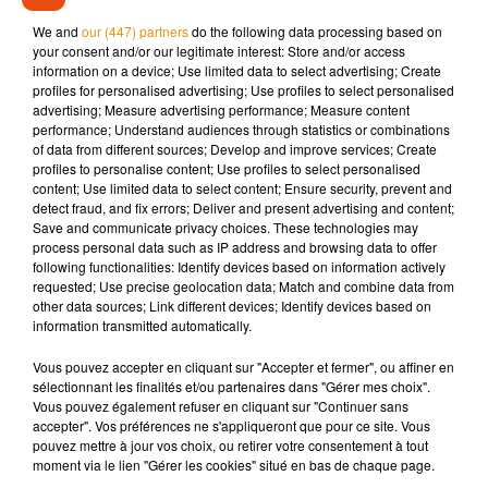
We and
our (447) partners
do the following data processing based on
Mise à jour : Annabelle a été retrouvée saine et sauve à
your consent and/or our legitimate interest: Store and/or access
Hendaye ce vendredi après-midi.
information on a device; Use limited data to select advertising; Create
profiles for personalised advertising; Use profiles to select personalised
advertising; Measure advertising performance; Measure content
performance; Understand audiences through statistics or combinations
of data from different sources; Develop and improve services; Create
profiles to personalise content; Use profiles to select personalised
Musique
content; Use limited data to select content; Ensure security, prevent and
detect fraud, and fix errors; Deliver and present advertising and content;
Save and communicate privacy choices. These technologies may
process personal data such as IP address and browsing data to offer
Madonna sort enfin le remix de « Love
following functionalities: Identify devices based on information actively
Sensation » avec Kylie Minogue
requested; Use precise geolocation data; Match and combine data from
7 août 2026
other data sources; Link different devices; Identify devices based on
information transmitted automatically.
Vous pouvez accepter en cliquant sur "Accepter et fermer", ou affiner en
sélectionnant les finalités et/ou partenaires dans "Gérer mes choix".
Angèle et Amélie Lens dévoilent leur
Vous pouvez également refuser en cliquant sur "Continuer sans
collaboration tant attendue
accepter". Vos préférences ne s'appliqueront que pour ce site. Vous
7 août 2026
pouvez mettre à jour vos choix, ou retirer votre consentement à tout
moment via le lien "Gérer les cookies" situé en bas de chaque page.