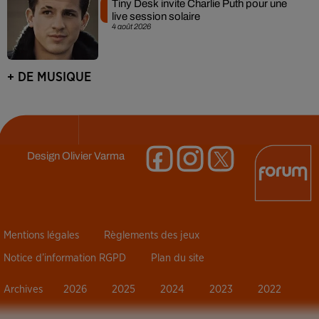
Tiny Desk invite Charlie Puth pour une
live session solaire
4 août 2026
+ DE MUSIQUE
Design
Olivier Varma
Mentions légales
Règlements des jeux
Notice d’information RGPD
Plan du site
Archives
2026
2025
2024
2023
2022