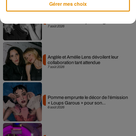
Gérer mes choix
Madonna sort enfin le remix de « Love
Sensation » avec Kylie Minogue
7 août 2026
Angèle et Amélie Lens dévoilent leur
collaboration tant attendue
7 août 2026
Pomme emprunte le décor de l’émission
« Loups Garous » pour son...
6 août 2026