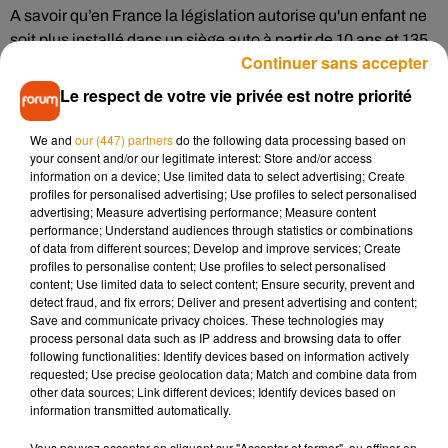
A savoir qu’en France la législation autorise qu'un enfant ne
soit plus installé dans un siège auto à partir de 10 ans et 135
Continuer sans accepter
cm. Les enfants mesurant moins de 125 cm devront toujours
voyager dans un rehausseur.
Le respect de votre vie privée est notre priorité
Concernant l’amende, elle peut aller jusqu’à 135 € sans
We and
our (447) partners
do the following data processing based on
retrait de point. Ce montant est prévu si l’enfant (ou les
your consent and/or our legitimate interest: Store and/or access
enfants) est mal attaché, pas attaché ou pas maintenu dans
information on a device; Use limited data to select advertising; Create
profiles for personalised advertising; Use profiles to select personalised
un équipement adéquat. En cas de non paiement, l’amende
advertising; Measure advertising performance; Measure content
peut être majorée à 375 € avec un maximum de 750 €.
performance; Understand audiences through statistics or combinations
of data from different sources; Develop and improve services; Create
profiles to personalise content; Use profiles to select personalised
content; Use limited data to select content; Ensure security, prevent and
detect fraud, and fix errors; Deliver and present advertising and content;
Save and communicate privacy choices. These technologies may
process personal data such as IP address and browsing data to offer
following functionalities: Identify devices based on information actively
requested; Use precise geolocation data; Match and combine data from
Musique
other data sources; Link different devices; Identify devices based on
information transmitted automatically.
Vous pouvez accepter en cliquant sur "Accepter et fermer", ou affiner en