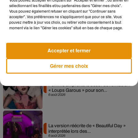
Madonna sort enfin le remix de « Love
sélectionnant les finalités et/ou partenaires dans "Gérer mes choix".
Sensation » avec Kylie Minogue
Vous pouvez également refuser en cliquant sur "Continuer sans
7 août 2026
accepter". Vos préférences ne s'appliqueront que pour ce site. Vous
pouvez mettre à jour vos choix, ou retirer votre consentement à tout
moment via le lien "Gérer les cookies" situé en bas de chaque page.
Angèle et Amélie Lens dévoilent leur
Accepter et fermer
collaboration tant attendue
7 août 2026
Gérer mes choix
Pomme emprunte le décor de l’émission
« Loups Garous » pour son...
6 août 2026
La version réécrite de « Beautiful Day »
interprétée lors des...
6 août 2026