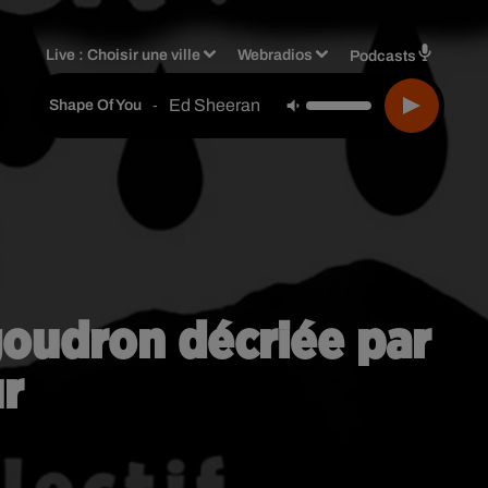
Live :
Choisir une ville
Webradios
Podcasts
Ed Sheeran
-
Shape Of You
 goudron décriée par
ur