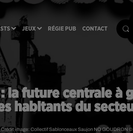
STS
JEUX
RÉGIE PUB
CONTACT
 la future centrale à
es habitants du secte
Crédit image:
Collectif Sablonceaux Saujon NO GOUDRON ©