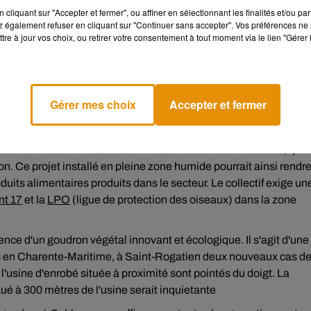
cliquant sur "Accepter et fermer", ou affiner en sélectionnant les finalités et/ou pa
 également refuser en cliquant sur "Continuer sans accepter". Vos préférences ne 
 ce projet :
tre à jour vos choix, ou retirer votre consentement à tout moment via le lien "Gérer 
lonceaux-Saujon NO GOUDRON
a été créé pour souligner le
risme local et les dangers sur la santé. Par ailleurs, ils pointent du
et qu'un environnement pollué décrédibileserait l'utilité de ces
Gérer mes choix
Accepter et fermer
t l'eau du secteur, et donc les marais, la Seudre, le bassin Marenn
ine se trouverait à 600 mètres du canal de Dercie-la-Pallud, qui
n. Ce projet installé en pleine zone humide pourrait ainsi rendr
duits alimentaires produits dans le secteur. Le collectif exige un
nt 17
et la
LPO
(ligue de protection des oiseaux) dans la zone
tence d'un
goudron végétal innovant et écologique. Il s'agit d'une
rs en Charente-Maritime, à Saint-Rogatien deux nouveaux cas d
l'usine d'enrobé située à proximité sont pointés du doigt. La
ué à 300 mètres de l'usine serait inquietante