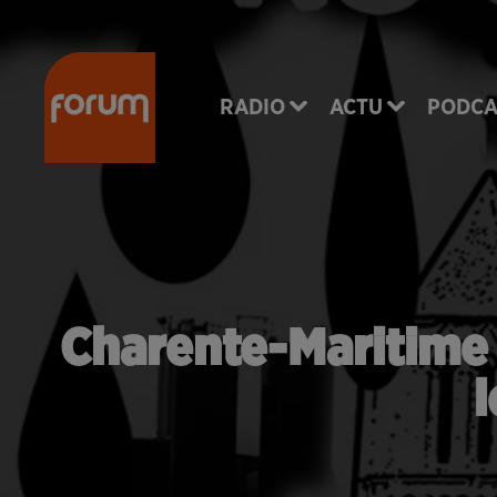
RADIO
ACTU
PODCA
Charente-Maritime :
l