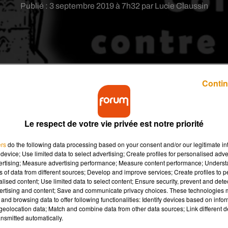
Publié : 3 septembre 2019 à 7h32 par Lucie Claussin
Contin
rojet d'usine de production de bitume sème la
uiets pour leur santé.
Le respect de votre vie privée est notre priorité
ers
do the following data processing based on your consent and/or our legitimate int
évu à Sablonceaux ne fait toujours pas l’unanimité. L'unité de
device; Use limited data to select advertising; Create profiles for personalised adver
9 000m2 dans une zone industrielle. Elle pourra produire jusqu'à 
vertising; Measure advertising performance; Measure content performance; Unders
ns of data from different sources; Develop and improve services; Create profiles to 
alised content; Use limited data to select content; Ensure security, prevent and detect
ertising and content; Save and communicate privacy choices. These technologies
rojet est déjà largement décrié par les habitants du secteur. Ils
and browsing data to offer following functionalities: Identify devices based on infor
es et particules qui seront émises lors de la fabrication. À sav
eolocation data; Match and combine data from other data sources; Link different de
ui aussi classé les fumées et particules comme potentiellement
nsmitted automatically.