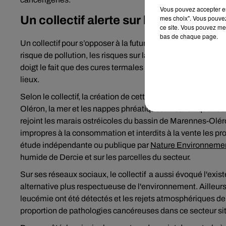
Vous pouvez accepter en 
mes choix". Vous pouvez
Un collectif alerte sur les dangers de
ce site. Vous pouvez met
bas de chaque page.
Un collectif pour s’opposer à la future centrale, intitulé
Sab
risque de pollution, les risques sur la biodiversiré et le tou
doigt le fait que des cures termales se situent à proximité 
lieux.
Selon le collectif, la création de cette centrale impacterai
Oléron, la mer et les nappes phréatiques. À savoir que l'us
rejoint les marais ostréicoles du bassin de Marennes-Oléro
impropres à la consommation et interdits à la vente les pro
étude indépendante ou publique par
Nature Environneme
humide de Dercie et sur les parcelles du secteur.
Sur ses réseaux sociaux, le collectif a aussi évoqué l'exis
alternative plus respectueuse de l'environnement. Ailleu
leucémie ont été détectés et les rejets atmosphériques de 
proportion de pathologies cancéreuses dans ce secteur sit