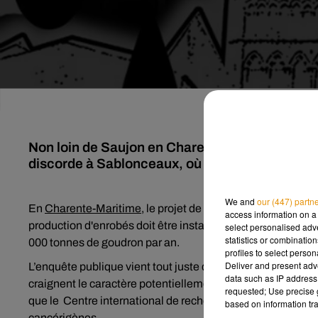
Non loin de Saujon en Charente-Maritime, un p
discorde à Sablonceaux, où les locaux sont inq
We and
our (447) partn
En
Charente-Maritime
, le projet de centrale à goudron pr
access information on a 
production d'enrobés doit être installée sur un terrain de 
select personalised ad
statistics or combinatio
000 tonnes de goudron par an.
profiles to select person
Deliver and present adv
L’enquête publique vient tout juste de commencer, mais le p
data such as IP address 
craignent le caractère potentiellement cancérigène des fumé
requested; Use precise g
que le Centre international de recherche sur le cancer a l
based on information tra
cancérigènes.