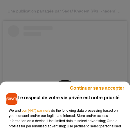
Une publication partagée par
Sadaf Khadem
(@s_khadem) le
19 
Continuer sans accepter
Le respect de votre vie privée est notre priorité
Voir cette publication sur Instagram
We and
our (447) partners
do the following data processing based on
Une publication partagée par
Sadaf Khadem
(@s_khadem) le
28 
your consent and/or our legitimate interest: Store and/or access
information on a device; Use limited data to select advertising; Create
profiles for personalised advertising; Use profiles to select personalised