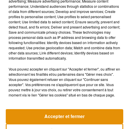
advertising; Measure advertising performance; Measure content
performance; Understand audiences through statistics or combinations
of data from different sources; Develop and improve services; Create
profiles to personalise content; Use profiles to select personalised
content; Use limited data to select content; Ensure security, prevent and
detect fraud, and fix errors; Deliver and present advertising and content;
Save and communicate privacy choices. These technologies may
process personal data such as IP address and browsing data to offer
following functionalities: Identify devices based on information actively
requested; Use precise geolocation data; Match and combine data from
other data sources; Link different devices; Identify devices based on
information transmitted automatically.
Vous pouvez accepter en cliquant sur "Accepter et fermer", ou affiner en
sélectionnant les finalités et/ou partenaires dans "Gérer mes choix".
Voir cette publication sur Instagram
Vous pouvez également refuser en cliquant sur "Continuer sans
..‌ اگر رÈز�R �&ادر شد�& بÇ دخترک�& � شا�
accepter". Vos préférences ne s'appliqueront que pour ce site. Vous
pouvez mettre à jour vos choix, ou retirer votre consentement à tout
�&�RدÇ�&: کار�R را ا� جا�& بدÇ کÇ دÈستش دار�R �:
moment via le lien "Gérer les cookies" situé en bas de chaque page.
کار�R کÇ � فست بÇ اÈ� ب� دÇ
�xS�xS�xS�xS�xS�xS . . ‌ کار�R کÇ
بدÈ� اÈ� � تÈ� �R ز� دگ�R ک� �R ❤️❤️❤️❤️❤️❤️ . .
Accepter et fermer
‌ بÇ اÈ � شا� �&�RدÇ�& کÇ آزاد È رÇا بÈد� � Ç
ب�R ا� دازÇ �ذت دارد... . . .