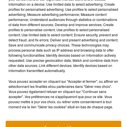
information on a device; Use limited data to select advertising; Create
profiles for personalised advertising; Use profiles to select personalised
advertising; Measure advertising performance; Measure content
Musique
performance; Understand audiences through statistics or combinations
of data from different sources; Develop and improve services; Create
profiles to personalise content; Use profiles to select personalised
content; Use limited data to select content; Ensure security, prevent and
Madonna sort enfin le remix de « Love
detect fraud, and fix errors; Deliver and present advertising and content;
Sensation » avec Kylie Minogue
Save and communicate privacy choices. These technologies may
7 août 2026
process personal data such as IP address and browsing data to offer
following functionalities: Identify devices based on information actively
requested; Use precise geolocation data; Match and combine data from
other data sources; Link different devices; Identify devices based on
information transmitted automatically.
Angèle et Amélie Lens dévoilent leur
Vous pouvez accepter en cliquant sur "Accepter et fermer", ou affiner en
collaboration tant attendue
7 août 2026
sélectionnant les finalités et/ou partenaires dans "Gérer mes choix".
Vous pouvez également refuser en cliquant sur "Continuer sans
accepter". Vos préférences ne s'appliqueront que pour ce site. Vous
pouvez mettre à jour vos choix, ou retirer votre consentement à tout
moment via le lien "Gérer les cookies" situé en bas de chaque page.
Pomme emprunte le décor de l’émission
« Loups Garous » pour son...
6 août 2026