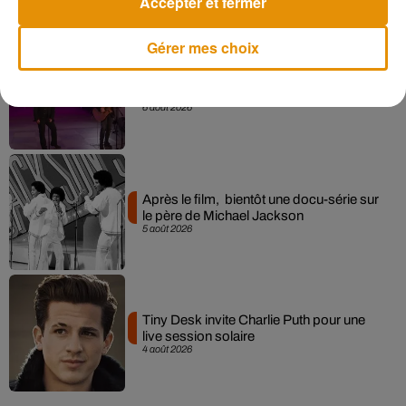
Accepter et fermer
Gérer mes choix
La version réécrite de « Beautiful Day »
interprétée lors des...
6 août 2026
Après le film, bientôt une docu-série sur
le père de Michael Jackson
5 août 2026
Tiny Desk invite Charlie Puth pour une
live session solaire
4 août 2026