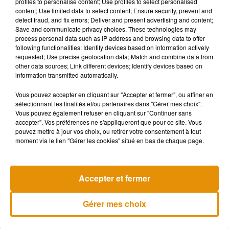
profiles to personalise content; Use profiles to select personalised
content; Use limited data to select content; Ensure security, prevent and
detect fraud, and fix errors; Deliver and present advertising and content;
Save and communicate privacy choices. These technologies may
process personal data such as IP address and browsing data to offer
following functionalities: Identify devices based on information actively
requested; Use precise geolocation data; Match and combine data from
other data sources; Link different devices; Identify devices based on
information transmitted automatically.
Vous pouvez accepter en cliquant sur "Accepter et fermer", ou affiner en
sélectionnant les finalités et/ou partenaires dans "Gérer mes choix".
Vous pouvez également refuser en cliquant sur "Continuer sans
accepter". Vos préférences ne s'appliqueront que pour ce site. Vous
pouvez mettre à jour vos choix, ou retirer votre consentement à tout
moment via le lien "Gérer les cookies" situé en bas de chaque page.
Musique
Accepter et fermer
Après le film, bientôt une docu-série sur
Gérer mes choix
le père de Michael Jackson
5 août 2026