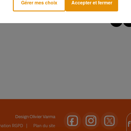
Gérer mes choix
Accepter et fermer
Design
Olivier Varma
rmation RGPD
Plan du site