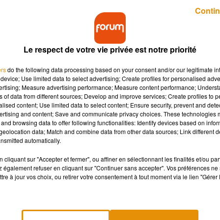
Publié : 5 février 2019 à 9h07 par Lucie Claussin
Contin
Le respect de votre vie privée est notre priorité
ers
do the following data processing based on your consent and/or our legitimate int
device; Use limited data to select advertising; Create profiles for personalised adver
vertising; Measure advertising performance; Measure content performance; Unders
ns of data from different sources; Develop and improve services; Create profiles to 
hasseur a frôlé la mort en Charente-Maritime.
alised content; Use limited data to select content; Ensure security, prevent and detect
ertising and content; Save and communicate privacy choices. These technologies
and browsing data to offer following functionalities: Identify devices based on infor
eolocation data; Match and combine data from other data sources; Link different de
rente-Maritime
. Lors d’une battue au sanglier dans les marais
nsmitted automatically.
lier venait d’être levé par un chasseur, et son camarade de
dre l'animal.. sauf qu'il a touché son collègue !
cliquant sur "Accepter et fermer", ou affiner en sélectionnant les finalités et/ou pa
 également refuser en cliquant sur "Continuer sans accepter". Vos préférences ne 
é
tre à jour vos choix, ou retirer votre consentement à tout moment via le lien "Gérer 
et souffre d’une fracture du bassin selon nos confrères de Sud
ord de l’hélicoptère de la Marine, et la victime a été transport