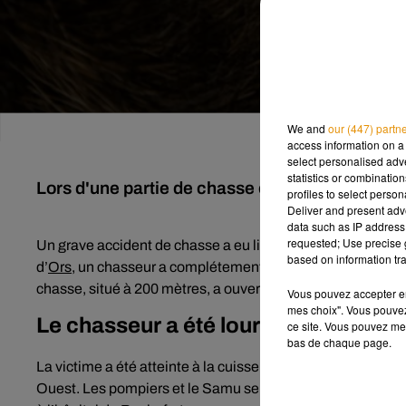
We and
our (447) partn
access information on a 
select personalised ad
statistics or combinatio
Lors d'une partie de chasse ce week-end, un c
profiles to select person
Deliver and present adv
data such as IP address 
requested; Use precise g
Un grave accident de chasse a eu lieu ce week-end en
Cha
based on information tra
d’
Ors
, un chasseur a complétement raté son coup ! Un sang
chasse, situé à 200 mètres, a ouvert le feu en voulant attein
Vous pouvez accepter en 
mes choix". Vous pouvez
Le chasseur a été lourdement bless
ce site. Vous pouvez met
bas de chaque page.
La victime a été atteinte à la cuisse droite et à la hanche 
Ouest. Les pompiers et le Samu se sont rendus sur place à b