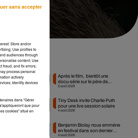
uer sans accepter
erest: Store and/or
tising; Use profiles to
tand audiences through
personalise content; Use
Musique
 fraud, and fix errors;
 may process personal
Après le film, bientôt une
mation actively
docu-série sur le père de
vices; Identify devices
5 août 2026
Michael Jackson
rtenaires dans "Gérer
Tiny Desk invite Charlie Puth
s'appliqueront que pour
pour une live session solaire
les cookies" situé en
4 août 2026
Benjamin Biolay nous emmène
en festival dans son dernier
ée
4 août 2026
clip