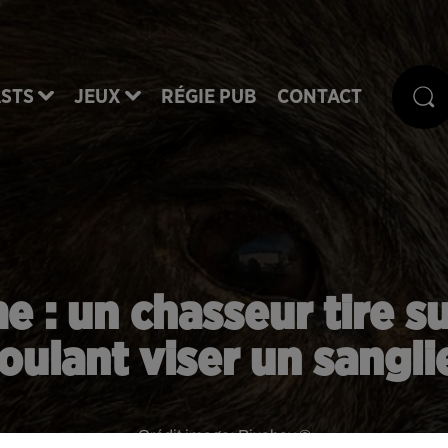
STS
JEUX
RÉGIE PUB
CONTACT
 : un chasseur tire s
oulant viser un sangli
Crédit image:
Pixabay ©