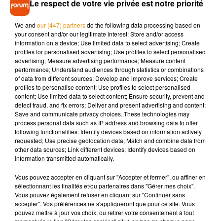
Le respect de votre vie privée est notre priorité
syndicales, le détenu aurait mis fin à ses jours. La victime
purgeait une peine pour une affaire de mœurs, et était
We and
our (447) partners
do the following data processing based on
prochainement libérable. L’homme n’avait aucun problème
your consent and/or our legitimate interest: Store and/or access
de comportement et entretenait de bonnes relations avec
information on a device; Use limited data to select advertising; Create
profiles for personalised advertising; Use profiles to select personalised
son codétenu, ainsi qu’avec les agents pénitentiaires.
advertising; Measure advertising performance; Measure content
performance; Understand audiences through statistics or combinations
of data from different sources; Develop and improve services; Create
profiles to personalise content; Use profiles to select personalised
content; Use limited data to select content; Ensure security, prevent and
Musique
detect fraud, and fix errors; Deliver and present advertising and content;
Save and communicate privacy choices. These technologies may
process personal data such as IP address and browsing data to offer
following functionalities: Identify devices based on information actively
Madonna sort enfin le remix de « Love
requested; Use precise geolocation data; Match and combine data from
Sensation » avec Kylie Minogue
other data sources; Link different devices; Identify devices based on
7 août 2026
information transmitted automatically.
Vous pouvez accepter en cliquant sur "Accepter et fermer", ou affiner en
sélectionnant les finalités et/ou partenaires dans "Gérer mes choix".
Vous pouvez également refuser en cliquant sur "Continuer sans
accepter". Vos préférences ne s'appliqueront que pour ce site. Vous
Angèle et Amélie Lens dévoilent leur
pouvez mettre à jour vos choix, ou retirer votre consentement à tout
collaboration tant attendue
7 août 2026