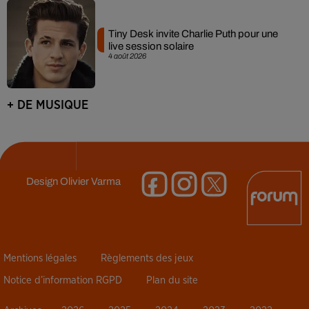
Tiny Desk invite Charlie Puth pour une
live session solaire
4 août 2026
+ DE MUSIQUE
Design
Olivier Varma
Mentions légales
Règlements des jeux
Notice d’information RGPD
Plan du site