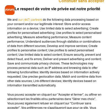
Continuer sans accepter
vélos, cet été, à La Tremblade, aux Mathes et sur l’île
Le respect de votre vie privée est notre priorité
d’Oléron. Il a également affirmé en avoir dérobé deux cents
autres lors des cinq dernières années. A son domicile, les
We and
our (447) partners
do the following data processing based on
enquêteurs ont retrouvé un coupe boulon pour briser les
your consent and/or our legitimate interest: Store and/or access
antivols et un autre vélo.
information on a device; Use limited data to select advertising; Create
profiles for personalised advertising; Use profiles to select personalised
L’individu est convoqué devant le tribunal de La Rochelle en
advertising; Measure advertising performance; Measure content
mai prochain.
performance; Understand audiences through statistics or combinations
of data from different sources; Develop and improve services; Create
profiles to personalise content; Use profiles to select personalised
content; Use limited data to select content; Ensure security, prevent and
detect fraud, and fix errors; Deliver and present advertising and content;
Save and communicate privacy choices. These technologies may
Musique
process personal data such as IP address and browsing data to offer
following functionalities: Identify devices based on information actively
requested; Use precise geolocation data; Match and combine data from
other data sources; Link different devices; Identify devices based on
Madonna sort enfin le remix de « Love
information transmitted automatically.
Sensation » avec Kylie Minogue
7 août 2026
Vous pouvez accepter en cliquant sur "Accepter et fermer", ou affiner en
sélectionnant les finalités et/ou partenaires dans "Gérer mes choix".
Vous pouvez également refuser en cliquant sur "Continuer sans
accepter". Vos préférences ne s'appliqueront que pour ce site. Vous