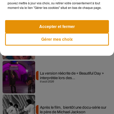
pouvez mettre à jour vos choix, ou retirer votre consentement à tout
Angèle et Amélie Lens dévoilent leur
moment via le lien "Gérer les cookies" situé en bas de chaque page.
collaboration tant attendue
7 août 2026
Accepter et fermer
Gérer mes choix
Pomme emprunte le décor de l’émission
« Loups Garous » pour son...
6 août 2026
La version réécrite de « Beautiful Day »
interprétée lors des...
6 août 2026
Après le film, bientôt une docu-série sur
le père de Michael Jackson