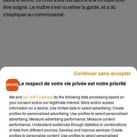
être soigné. Le maître s’est vu retirer la garde, et a dû
s’expliquer au commissariat.
Continuer sans accepter
Le respect de votre vie privée est notre priorité
We and
our (447) partners
do the following data processing based on
your consent and/or our legitimate interest: Store and/or access
information on a device; Use limited data to select advertising; Create
profiles for personalised advertising; Use profiles to select personalised
advertising; Measure advertising performance; Measure content
performance; Understand audiences through statistics or combinations
of data from different sources; Develop and improve services; Create
profiles to personalise content; Use profiles to select personalised