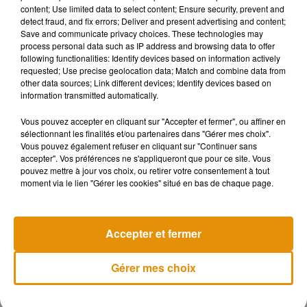
content; Use limited data to select content; Ensure security, prevent and
detect fraud, and fix errors; Deliver and present advertising and content;
Save and communicate privacy choices. These technologies may
process personal data such as IP address and browsing data to offer
following functionalities: Identify devices based on information actively
requested; Use precise geolocation data; Match and combine data from
other data sources; Link different devices; Identify devices based on
information transmitted automatically.
Vous pouvez accepter en cliquant sur "Accepter et fermer", ou affiner en
sélectionnant les finalités et/ou partenaires dans "Gérer mes choix".
Vous pouvez également refuser en cliquant sur "Continuer sans
accepter". Vos préférences ne s'appliqueront que pour ce site. Vous
pouvez mettre à jour vos choix, ou retirer votre consentement à tout
moment via le lien "Gérer les cookies" situé en bas de chaque page.
Musique
Accepter et fermer
Madonna sort enfin le remix de « Love
Sensation » avec Kylie Minogue
Gérer mes choix
7 août 2026