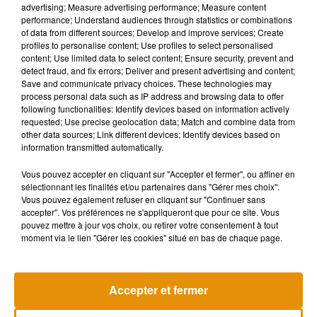
début de l'année. Mais selon un décompte effectué par
advertising; Measure advertising performance; Measure content
ème
Féminicides par compagnons ou ex, il s’agirait du 41
performance; Understand audiences through statistics or combinations
of data from different sources; Develop and improve services; Create
cette année.
profiles to personalise content; Use profiles to select personalised
content; Use limited data to select content; Ensure security, prevent and
detect fraud, and fix errors; Deliver and present advertising and content;
Save and communicate privacy choices. These technologies may
process personal data such as IP address and browsing data to offer
following functionalities: Identify devices based on information actively
requested; Use precise geolocation data; Match and combine data from
other data sources; Link different devices; Identify devices based on
information transmitted automatically.
Vous pouvez accepter en cliquant sur "Accepter et fermer", ou affiner en
sélectionnant les finalités et/ou partenaires dans "Gérer mes choix".
Vous pouvez également refuser en cliquant sur "Continuer sans
accepter". Vos préférences ne s'appliqueront que pour ce site. Vous
pouvez mettre à jour vos choix, ou retirer votre consentement à tout
moment via le lien "Gérer les cookies" situé en bas de chaque page.
Accepter et fermer