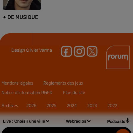
+ DE MUSIQUE
Design
Olivier Varma
Mentions légales
Règlements des jeux
Notice d’information RGPD
Plan du site
Archives
2026
2025
2024
2023
2022
Live :
Choisir une ville
Webradios
Podcasts