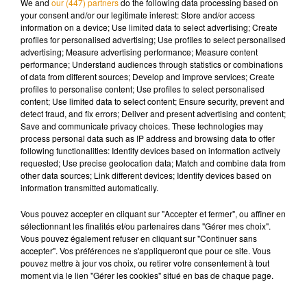
We and
our (447) partners
do the following data processing based on
les circonstances du drame.
your consent and/or our legitimate interest: Store and/or access
information on a device; Use limited data to select advertising; Create
profiles for personalised advertising; Use profiles to select personalised
advertising; Measure advertising performance; Measure content
performance; Understand audiences through statistics or combinations
Musique
of data from different sources; Develop and improve services; Create
profiles to personalise content; Use profiles to select personalised
content; Use limited data to select content; Ensure security, prevent and
detect fraud, and fix errors; Deliver and present advertising and content;
Save and communicate privacy choices. These technologies may
Madonna sort enfin le remix de « Love
process personal data such as IP address and browsing data to offer
Sensation » avec Kylie Minogue
7 août 2026
following functionalities: Identify devices based on information actively
requested; Use precise geolocation data; Match and combine data from
other data sources; Link different devices; Identify devices based on
information transmitted automatically.
Vous pouvez accepter en cliquant sur "Accepter et fermer", ou affiner en
Angèle et Amélie Lens dévoilent leur
sélectionnant les finalités et/ou partenaires dans "Gérer mes choix".
collaboration tant attendue
Vous pouvez également refuser en cliquant sur "Continuer sans
7 août 2026
accepter". Vos préférences ne s'appliqueront que pour ce site. Vous
pouvez mettre à jour vos choix, ou retirer votre consentement à tout
moment via le lien "Gérer les cookies" situé en bas de chaque page.