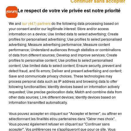
Continuer sans accepter
violences envers cette femme. Il a été rapidement placé en
Le respect de votre vie privée est notre priorité
garde à vue. Depuis plusieurs semaines, l’homme lui avait
aussi adressé plusieurs centaines de messages
We and
our (447) partners
do the following data processing based on
malveillants. Il a été déféré au parquet ce vendredi 27
your consent and/or our legitimate interest: Store and/or access
septembre et devra répondre de ces actes lundi 30
information on a device; Use limited data to select advertising; Create
septembre devant la justice.
profiles for personalised advertising; Use profiles to select personalised
advertising; Measure advertising performance; Measure content
performance; Understand audiences through statistics or combinations
of data from different sources; Develop and improve services; Create
profiles to personalise content; Use profiles to select personalised
content; Use limited data to select content; Ensure security, prevent and
detect fraud, and fix errors; Deliver and present advertising and content;
Save and communicate privacy choices. These technologies may
Musique
process personal data such as IP address and browsing data to offer
following functionalities: Identify devices based on information actively
requested; Use precise geolocation data; Match and combine data from
other data sources; Link different devices; Identify devices based on
Madonna sort enfin le remix de « Love
information transmitted automatically.
Sensation » avec Kylie Minogue
7 août 2026
Vous pouvez accepter en cliquant sur "Accepter et fermer", ou affiner en
sélectionnant les finalités et/ou partenaires dans "Gérer mes choix".
Vous pouvez également refuser en cliquant sur "Continuer sans
accepter". Vos préférences ne s'appliqueront que pour ce site. Vous