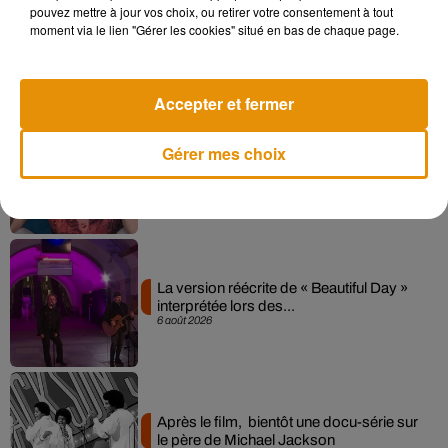
pouvez mettre à jour vos choix, ou retirer votre consentement à tout
Angèle et Amélie Lens dévoilent leur
moment via le lien "Gérer les cookies" situé en bas de chaque page.
collaboration tant attendue
7 août 2026
Accepter et fermer
Gérer mes choix
Pomme emprunte le décor de l’émission
« Loups Garous » pour son...
6 août 2026
La version réécrite de « Beautiful Day »
interprétée lors des...
6 août 2026
Après le film, bientôt une docu-série sur
le père de Michael Jackson