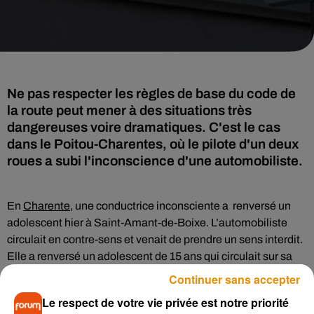
Ne pas respecter les règles de base du code de
la route peut mener à des situations très
dangereuses voire dramatiques. C'est le cas
dans le Poitou-Charentes, où le pilote d'un deux
roues a subi l'inconscience d'une automobiliste.
En
Charente
, une conductrice inconsciente a renversé un
adolescent hier à Saint-Amant-de-Boixe. L’automobiliste
circulait en contre-sens et venait de prendre un sens interdit.
Elle a renversé un adolescent de 15 ans qui circulait sur sa
moto aux environs de 16h30. Le jeune a été sérieusement
Continuer sans accepter
blessé et a été pris en charge par les secours selon nos
Le respect de votre vie privée est notre priorité
confrères de
La Charente Libre
. Les pompiers sont