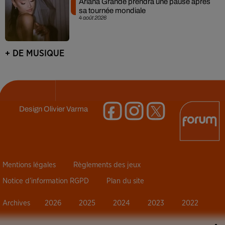
Ariana Grande prendra une pause après
sa tournée mondiale
4 août 2026
+ DE MUSIQUE
Design
Olivier Varma
Mentions légales
Règlements des jeux
Notice d’information RGPD
Plan du site
Archives
2026
2025
2024
2023
2022