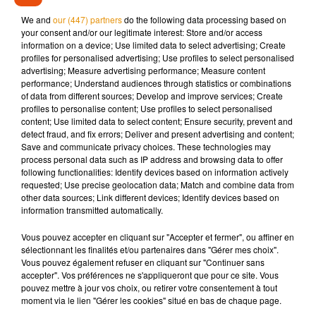
rapidement intervenus et la victime a été transportée au
We and
our (447) partners
do the following data processing based on
centre hospitalier d’Angoulême. Une enquête a été ouverte
your consent and/or our legitimate interest: Store and/or access
afin de comprendre les circonstances précises de l’accident.
information on a device; Use limited data to select advertising; Create
profiles for personalised advertising; Use profiles to select personalised
advertising; Measure advertising performance; Measure content
performance; Understand audiences through statistics or combinations
of data from different sources; Develop and improve services; Create
profiles to personalise content; Use profiles to select personalised
Musique
content; Use limited data to select content; Ensure security, prevent and
detect fraud, and fix errors; Deliver and present advertising and content;
Save and communicate privacy choices. These technologies may
process personal data such as IP address and browsing data to offer
Pomme emprunte le décor de l’émission
following functionalities: Identify devices based on information actively
« Loups Garous » pour son...
requested; Use precise geolocation data; Match and combine data from
6 août 2026
other data sources; Link different devices; Identify devices based on
information transmitted automatically.
Vous pouvez accepter en cliquant sur "Accepter et fermer", ou affiner en
sélectionnant les finalités et/ou partenaires dans "Gérer mes choix".
La version réécrite de « Beautiful Day »
Vous pouvez également refuser en cliquant sur "Continuer sans
interprétée lors des...
accepter". Vos préférences ne s'appliqueront que pour ce site. Vous
6 août 2026
pouvez mettre à jour vos choix, ou retirer votre consentement à tout
moment via le lien "Gérer les cookies" situé en bas de chaque page.