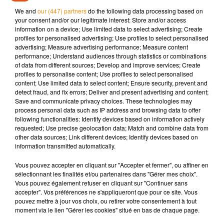
galerie marchande. Plus de 1600
de produits volés ont été
We and
our (447) partners
do the following data processing based on
retrouvés dans sa voiture. Elle sera jugée en février devant le
your consent and/or our legitimate interest: Store and/or access
tribunal d’Angoulême.
information on a device; Use limited data to select advertising; Create
profiles for personalised advertising; Use profiles to select personalised
advertising; Measure advertising performance; Measure content
performance; Understand audiences through statistics or combinations
of data from different sources; Develop and improve services; Create
Musique
profiles to personalise content; Use profiles to select personalised
content; Use limited data to select content; Ensure security, prevent and
detect fraud, and fix errors; Deliver and present advertising and content;
Save and communicate privacy choices. These technologies may
process personal data such as IP address and browsing data to offer
Après le film, bientôt une docu-série sur
following functionalities: Identify devices based on information actively
le père de Michael Jackson
5 août 2026
requested; Use precise geolocation data; Match and combine data from
other data sources; Link different devices; Identify devices based on
information transmitted automatically.
Vous pouvez accepter en cliquant sur "Accepter et fermer", ou affiner en
sélectionnant les finalités et/ou partenaires dans "Gérer mes choix".
Tiny Desk invite Charlie Puth pour une
Vous pouvez également refuser en cliquant sur "Continuer sans
live session solaire
accepter". Vos préférences ne s'appliqueront que pour ce site. Vous
4 août 2026
pouvez mettre à jour vos choix, ou retirer votre consentement à tout
moment via le lien "Gérer les cookies" situé en bas de chaque page.