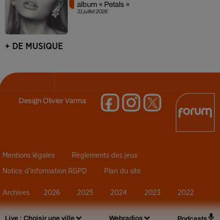
album « Petals »
31 juillet 2026
+ DE MUSIQUE
Design
Olivier Varma
Mentions légales
Règlements des jeux
Notice d’information RGPD
Plan du site
Archives
2026
2025
2024
2023
2022
Live :
Choisir une ville
Webradios
Podcasts