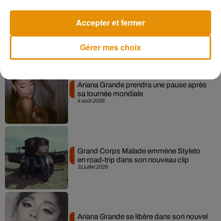
Benjamin Biolay nous emmène en
Accepter et fermer
festival dans son dernier clip
4 août 2026
Gérer mes choix
Ariana Grande prendra une pause après
sa tournée mondiale
4 août 2026
Grand Corps Malade emmène Styleto
en road-trip dans son nouveau clip
31 juillet 2026
Ariana Grande se libère dans son nouvel