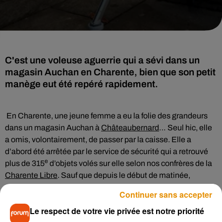
C'est une voleuse aguerrie qui a sévi dans un
magasin Auchan en Charente, bien que son petit
manège eut été repéré rapidement.
En Charente, une jeune femme a eu la folie des grandeurs
dans un magasin Auchan à
Châteaubernard
… Seul hic, elle
a omis, volontairement, de passer par la caisse. Elle a
d’abord été arrêtée par le service de sécurité qui a retrouvé
e
plus de 315
d’objets volés sur elle selon nos confrères de la
Charente Libre
. Sauf que depuis le début de matinée,
plusieurs agents avaient remarqué qu’elle faisait des allers
Continuer sans accepter
retours dans le magasin. Et pour cause, puisqu’elle avait
Le respect de votre vie privée est notre priorité
aussi dérobé des objets dans différentes enseignes de la
e