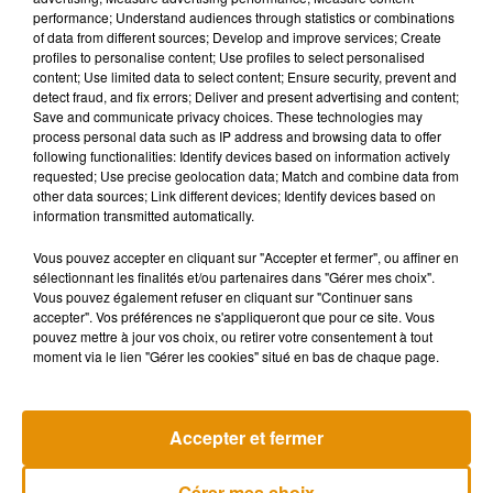
technique redouble d’ingéniosité.
performance; Understand audiences through statistics or combinations
of data from different sources; Develop and improve services; Create
Une berline noire avec à son bord quatre personnes se
profiles to personalise content; Use profiles to select personalised
content; Use limited data to select content; Ensure security, prevent and
présentant comme irlandaises (un couple et leurs deux
detect fraud, and fix errors; Deliver and present advertising and content;
enfants) se disent victimes d’un vol de papiers, de carte
Save and communicate privacy choices. These technologies may
bancaire et d’espèces.
process personal data such as IP address and browsing data to offer
following functionalities: Identify devices based on information actively
Ils demandent ensuite de l’argent pour pouvoir payer un plein
requested; Use precise geolocation data; Match and combine data from
d’essence pour aller jusqu’à Calais ou pour pouvoir prendre
other data sources; Link different devices; Identify devices based on
information transmitted automatically.
le bateau pour se rendre en Irlande.
Vous pouvez accepter en cliquant sur "Accepter et fermer", ou affiner en
Les malfaiteurs promettent alors de rembourser très
sélectionnant les finalités et/ou partenaires dans "Gérer mes choix".
rapidement les personnes qui les aident dès leur retour en
Vous pouvez également refuser en cliquant sur "Continuer sans
Irlande en leur remettant une carte avec leurs coordonnées.
accepter". Vos préférences ne s'appliqueront que pour ce site. Vous
pouvez mettre à jour vos choix, ou retirer votre consentement à tout
Sauf qu’aucun remboursement n’est effectué.
moment via le lien "Gérer les cookies" situé en bas de chaque page.
Accepter et fermer
Musique
Gérer mes choix