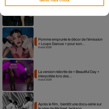
Angèle et Amélie Lens dévoilent leur
collaboration tant attendue
7 août 2026
Pomme emprunte le décor de l’émission
« Loups Garous » pour son...
6 août 2026
La version réécrite de « Beautiful Day »
interprétée lors des...
6 août 2026
Après le film, bientôt une docu-série sur
le père de Michael Jackson