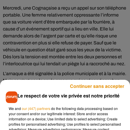
Mercredi, une Cognaçaise a reçu un appel sur son téléphone
portable. Une femme relativement oppressante l’informe
que sa voiture vient d’être embarquée par la fourrière, à
cause d’un événement sportif qui a lieu en ville. Elle lui
demande alors de l’argent par carte et qu’elle risque une
contravention en plus si elle refuse de payer. Sauf que le
véhicule en question était garé sous les yeux de la victime.
Dès lors la tension est montée entre les deux personnes et
l’interlocutrice qui lui tendait un piège lui a raccroché au nez.
L’arnaque a été signalée à la police municipale et à la mairie.
Mais ce n’est pas la seule arnaque qui se répand par chez
Continuer sans accepter
nous.
Le respect de votre vie privée est notre priorité
Arnaques à l'irlandaise :
We and
our (447) partners
do the following data processing based on
Plus récemment de nombreux signalements, ont été
your consent and/or our legitimate interest: Store and/or access
information on a device; Use limited data to select advertising; Create
effectués au sujet d’arnaques à la pitié. Le principe n’est pas
profiles for personalised advertising; Use profiles to select personalised
le même. Aussi appelée « arnaque à l’irlandaise » cette
advertising; Measure advertising performance; Measure content