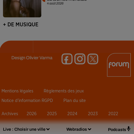
4 août 2026
+ DE MUSIQUE
Design
Olivier Varma
Mentions légales
Règlements des jeux
Notice d’information RGPD
Plan du site
Archives
2026
2025
2024
2023
2022
Live :
Choisir une ville
Webradios
Podcasts