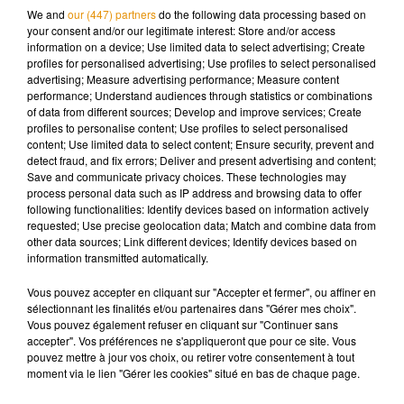
n’est pas un saint. Son casier judiciaire fait déjà état de dix
We and
our (447) partners
do the following data processing based on
your consent and/or our legitimate interest: Store and/or access
mentions.
information on a device; Use limited data to select advertising; Create
profiles for personalised advertising; Use profiles to select personalised
advertising; Measure advertising performance; Measure content
performance; Understand audiences through statistics or combinations
of data from different sources; Develop and improve services; Create
Musique
profiles to personalise content; Use profiles to select personalised
content; Use limited data to select content; Ensure security, prevent and
detect fraud, and fix errors; Deliver and present advertising and content;
Save and communicate privacy choices. These technologies may
Pomme emprunte le décor de l’émission
process personal data such as IP address and browsing data to offer
« Loups Garous » pour son...
following functionalities: Identify devices based on information actively
6 août 2026
requested; Use precise geolocation data; Match and combine data from
other data sources; Link different devices; Identify devices based on
information transmitted automatically.
Vous pouvez accepter en cliquant sur "Accepter et fermer", ou affiner en
sélectionnant les finalités et/ou partenaires dans "Gérer mes choix".
La version réécrite de « Beautiful Day »
Vous pouvez également refuser en cliquant sur "Continuer sans
interprétée lors des...
6 août 2026
accepter". Vos préférences ne s'appliqueront que pour ce site. Vous
pouvez mettre à jour vos choix, ou retirer votre consentement à tout
moment via le lien "Gérer les cookies" situé en bas de chaque page.