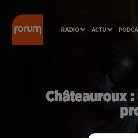
RADIO
ACTU
PODCA
Châteauroux : 
pr