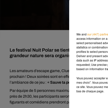
We and
our (447) partn
access information on a 
select personalised ad
statistics or combinatio
Le festival Nuit Polar se tient du 9 au 19 octo
profiles to select person
grandeur nature sera organisé dans les rues de l
Deliver and present adv
data such as IP address 
requested; Use precise g
based on information tra
Les amateurs d’escape game, Cluedo et autres jeux d’éni
è
prochain ! Deux soirées sont en effet proposées pour la 6
Vous pouvez accepter en 
mes choix". Vous pouvez
l’ambiance de ce jeu :
« Sauve ta peau ! »
ce site. Vous pouvez met
Par équipe de 5 personnes maximum, vous serez invités à en
bas de chaque page.
près de 2h30, les participants seront en immersion total d
figurants et comédiens prendront part à la soirée, qui s’a