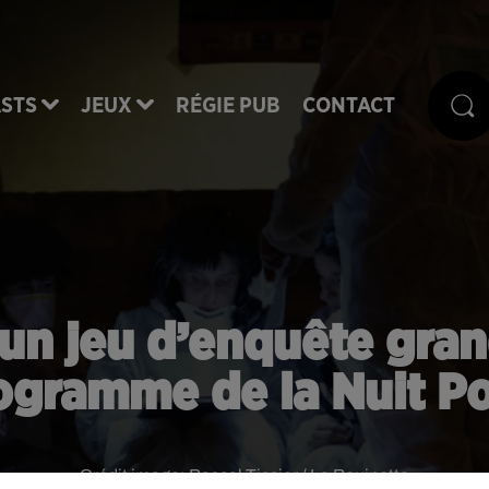
STS
JEUX
RÉGIE PUB
CONTACT
un jeu d’enquête gra
ogramme de la Nuit Po
Crédit image:
Pascal Tissier / La Bouinotte