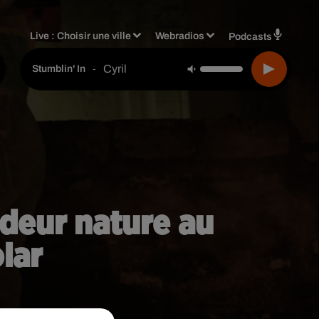
Live :
Choisir une ville
Webradios
Podcasts
Cyril
-
Stumblin' In
ndeur nature au
lar