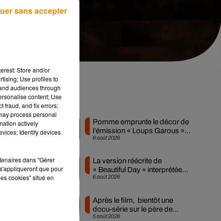
uer sans accepter
erest: Store and/or
tising; Use profiles to
tand audiences through
personalise content; Use
e
Musique
 fraud, and fix errors;
 may process personal
Pomme emprunte le décor de
mation actively
l’émission « Loups Garous »
vices; Identify devices
6 août 2026
pour son...
ur
rtenaires dans "Gérer
La version réécrite de
s'appliqueront que pour
« Beautiful Day » interprétée
les cookies" situé en
6 août 2026
lors des...
nt
0
Après le film, bientôt une
docu-série sur le père de
5 août 2026
Michael Jackson