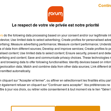
Publié : 3 octobre 2019 à 12h32 par Alicia Méchin
Contin
Le respect de votre vie privée est notre priorité
ers
do the following data processing based on your consent and/or our legitimate int
device; Use limited data to select advertising; Create profiles for personalised adver
vertising; Measure advertising performance; Measure content performance; Unders
ns of data from different sources; Develop and improve services; Create profiles to 
bre à Châteauroux. À cette occasion, un jeu d'enquêt
alised content; Use limited data to select content; Ensure security, prevent and detect
a ville !
ertising and content; Save and communicate privacy choices. These technologies
and browsing data to offer following functionalities: Identify devices based on infor
eolocation data; Match and combine data from other data sources; Link different de
nsmitted automatically.
gmes ont rendez-vous à Châteauroux les 11 et 12 octobre
me
édition de l’événement. Le thème de cette année en dit long s
cliquant sur "Accepter et fermer", ou affiner en sélectionnant les finalités et/ou pa
 également refuser en cliquant sur "Continuer sans accepter". Vos préférences ne 
tre à jour vos choix, ou retirer votre consentement à tout moment via le lien "Gérer 
quêter dans les rues de la ville, à la tombée de la nuit. Penda
ans un univers créé tout spécialement pour l’occasion. Près de 7
nnonce particulièrement intrigante…