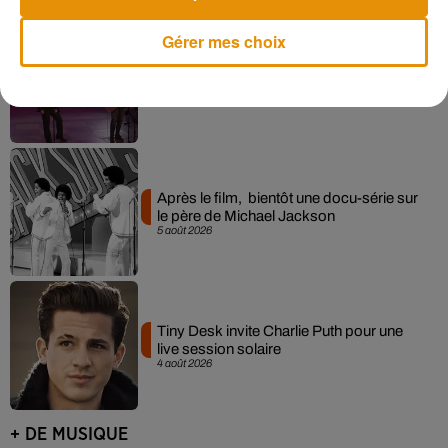
Gérer mes choix
La version réécrite de « Beautiful Day »
interprétée lors des...
6 août 2026
Après le film, bientôt une docu-série sur
le père de Michael Jackson
5 août 2026
Tiny Desk invite Charlie Puth pour une
live session solaire
4 août 2026
+ DE MUSIQUE