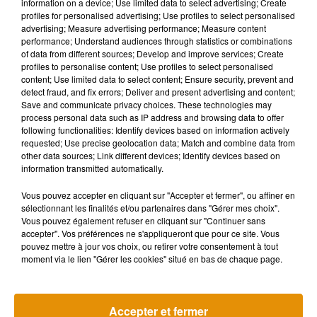
information on a device; Use limited data to select advertising; Create
profiles for personalised advertising; Use profiles to select personalised
Musique
advertising; Measure advertising performance; Measure content
performance; Understand audiences through statistics or combinations
of data from different sources; Develop and improve services; Create
profiles to personalise content; Use profiles to select personalised
content; Use limited data to select content; Ensure security, prevent and
Madonna sort enfin le remix de « Love
detect fraud, and fix errors; Deliver and present advertising and content;
Sensation » avec Kylie Minogue
7 août 2026
Save and communicate privacy choices. These technologies may
process personal data such as IP address and browsing data to offer
following functionalities: Identify devices based on information actively
requested; Use precise geolocation data; Match and combine data from
other data sources; Link different devices; Identify devices based on
information transmitted automatically.
Angèle et Amélie Lens dévoilent leur
collaboration tant attendue
Vous pouvez accepter en cliquant sur "Accepter et fermer", ou affiner en
7 août 2026
sélectionnant les finalités et/ou partenaires dans "Gérer mes choix".
Vous pouvez également refuser en cliquant sur "Continuer sans
accepter". Vos préférences ne s'appliqueront que pour ce site. Vous
pouvez mettre à jour vos choix, ou retirer votre consentement à tout
moment via le lien "Gérer les cookies" situé en bas de chaque page.
Pomme emprunte le décor de l’émission
« Loups Garous » pour son...
6 août 2026
Accepter et fermer