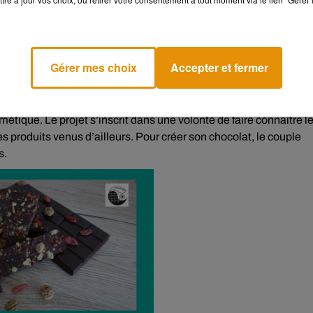
fié ! En effet, le chocolat contient de nombreux bienfaits qui nous
Gérer mes choix
Accepter et fermer
partie de la
marque Poitou
, représente l’art d’utiliser la fève de
étique. Le projet s’inscrit dans une volonté de faire connaître l
es produits venus d’ailleurs. Pour créer son chocolat, le couple
s.