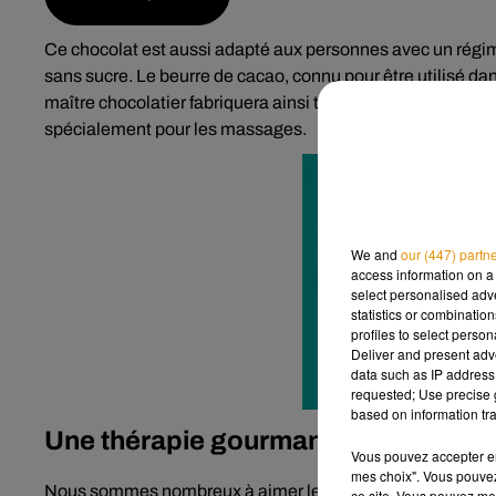
Ce chocolat est aussi adapté aux personnes avec un régim
sans sucre. Le beurre de cacao, connu pour être utilisé dan
maître chocolatier fabriquera ainsi tablettes de chocolat
spécialement pour les massages.
We and
our (447) partn
access information on a 
select personalised ad
statistics or combinatio
profiles to select person
Deliver and present adv
data such as IP address 
requested; Use precise g
based on information tra
Une thérapie gourmande :
Vous pouvez accepter en 
mes choix". Vous pouvez
Nous sommes nombreux à aimer le chocolat et en consom
ce site. Vous pouvez met