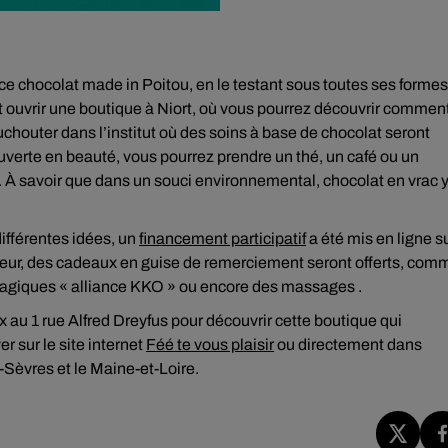
r ce chocolat made in Poitou, en le testant sous toutes ses formes
t ouvrir une boutique à Niort, où vous pourrez découvrir commen
uchouter dans l’institut où des soins à base de chocolat seront
verte en beauté, vous pourrez prendre un thé, un café ou un
. À savoir que dans un souci environnemental, chocolat en vrac 
différentes idées, un
financement participatif
a été mis en ligne s
teur, des cadeaux en guise de remerciement seront offerts, com
s magiques « alliance KKO » ou encore des massages .
au 1 rue Alfred Dreyfus pour découvrir cette boutique qui
r sur le site internet
Féé te vous plaisir
ou directement dans
Sèvres et le Maine-et-Loire.