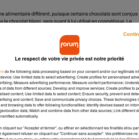
e alimentaire différent, puisque certains chocolats sont conçus
s le chocolat blanc, sera quant à lui utilisé en cosmétique. Le
 nommées « Alliance KKO » avec des huiles essentielles
Contin
Le respect de votre vie privée est notre priorité
ers
do the following data processing based on your consent and/or our legitimate int
device; Use limited data to select advertising; Create profiles for personalised adver
vertising; Measure advertising performance; Measure content performance; Unders
ns of data from different sources; Develop and improve services; Create profiles to 
alised content; Use limited data to select content; Ensure security, prevent and detect
ertising and content; Save and communicate privacy choices. These technologies
and browsing data to offer following functionalities: Identify devices based on infor
eolocation data; Match and combine data from other data sources; Link different de
nsmitted automatically.
cliquant sur "Accepter et fermer", ou affiner en sélectionnant les finalités et/ou pa
 également refuser en cliquant sur "Continuer sans accepter". Vos préférences ne 
mons beaucoup pendant les fêtes, dans les gâteaux et même
tre à jour vos choix, ou retirer votre consentement à tout moment via le lien "Gérer 