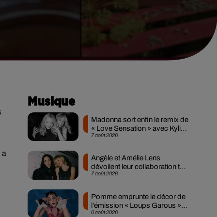
Musique
s
Madonna sort enfin le remix de
« Love Sensation » avec Kylie
7 août 2026
Minogue
 a
Angèle et Amélie Lens
dévoilent leur collaboration tant
7 août 2026
attendue
Pomme emprunte le décor de
l’émission « Loups Garous »
6 août 2026
pour son...