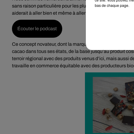
bas de chaque page.
sans raison particulière pour les plus accros. Et c’est justi
aiderait à aller bien et même à aller mieux :
Écouter le podcast
Ce concept novateur, dont la marque a été déposée et fait 
cacao dans tous ses états, de la base jusqu’au produit cosm
terroir régional avec des produits venus d’ici, mais aussi d
travaille en commerce équitable avec des producteurs bio