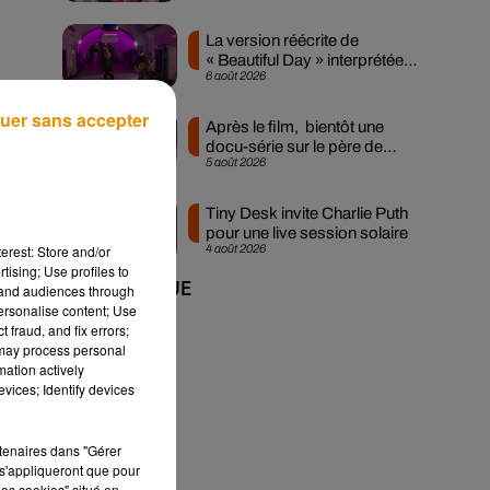
La version réécrite de
« Beautiful Day » interprétée
6 août 2026
lors des...
uer sans accepter
Après le film, bientôt une
docu-série sur le père de
5 août 2026
Michael Jackson
Tiny Desk invite Charlie Puth
pour une live session solaire
erest: Store and/or
4 août 2026
tising; Use profiles to
+ DE MUSIQUE
tand audiences through
personalise content; Use
 fraud, and fix errors;
 may process personal
mation actively
vices; Identify devices
rtenaires dans "Gérer
s'appliqueront que pour
les cookies" situé en