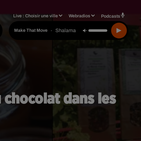
Live :
Choisir une ville
Webradios
Podcasts
Shalamar
-
Make That Move
 chocolat dans les