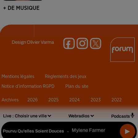
+ DE MUSIQUE
Design
Olivier Varma
Mentions légales
Règlements des jeux
Notice d’information RGPD
Plan du site
Archives
2026
2025
2024
2023
2022
Live :
Choisir une ville
Webradios
Podcasts
Mylene Farmer
Pourvu Qu'elles Soient Douces
-