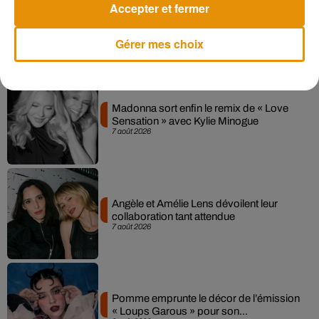
Accepter et fermer
Gérer mes choix
Musique
Madonna sort enfin le remix de « Love
Sensation » avec Kylie Minogue
7 août 2026
Angèle et Amélie Lens dévoilent leur
collaboration tant attendue
7 août 2026
Pomme emprunte le décor de l’émission
« Loups Garous » pour son...