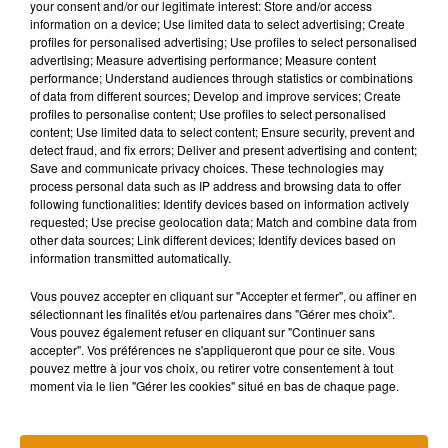
"
Si c'est le cas - c'est un grand si - alors le nombre de ceux qui
your consent and/or our legitimate interest: Store and/or access
information on a device; Use limited data to select advertising; Create
vont se trouver dans la situation (de ne pas pouvoir scolariser
profiles for personalised advertising; Use profiles to select personalised
leurs enfants) va mécaniquement diminuer à partir du 2 juin"
,
advertising; Measure advertising performance; Measure content
a encore espéré le chef du gouvernement.
performance; Understand audiences through statistics or combinations
of data from different sources; Develop and improve services; Create
Interrogé par ailleurs sur la difficulté pour les parents de
profiles to personalise content; Use profiles to select personalised
content; Use limited data to select content; Ensure security, prevent and
s'organiser avec leurs employeurs en fonction de jours de
detect fraud, and fix errors; Deliver and present advertising and content;
scolarisation irréguliers et aléatoires, Édouard Philippe a
Save and communicate privacy choices. These technologies may
appelé à
"engager le débat avec les communautés
process personal data such as IP address and browsing data to offer
following functionalities: Identify devices based on information actively
pédagogiques, avec les directeurs d'école, avec les
requested; Use precise geolocation data; Match and combine data from
enseignants pour faire en sorte de prendre en compte cette
other data sources; Link different devices; Identify devices based on
contrainte".
information transmitted automatically.
"C'est une contrainte réelle, elle est parfaitement
Vous pouvez accepter en cliquant sur "Accepter et fermer", ou affiner en
entendable: toute personne raisonnable peut parfaitement
sélectionnant les finalités et/ou partenaires dans "Gérer mes choix".
Vous pouvez également refuser en cliquant sur "Continuer sans
comprendre que ça a un sens de faire en sorte que
accepter". Vos préférences ne s'appliqueront que pour ce site. Vous
l'ensemble du système productif puisse repartir, c'est l'intérêt
pouvez mettre à jour vos choix, ou retirer votre consentement à tout
collectif, c'est l'intérêt du pays et on peut probablement avec
moment via le lien "Gérer les cookies" situé en bas de chaque page.
de la bonne foi, avec de la bonne volonté, faire en sorte que
cet échange permette de régler la question"
, a-t-il exhorté.