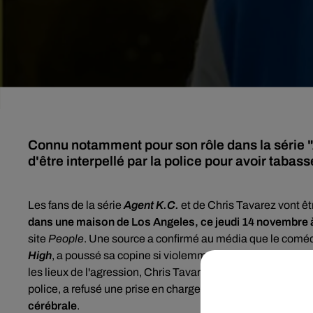
Connu notamment pour son rôle dans la série "A
d'être interpellé par la police pour avoir tabas
Les fans de la série
Agent K.C.
et de Chris Tavarez vont êt
dans une maison de Los Angeles, ce jeudi 14 novembre à
site
People
.
Une source a confirmé au média que le coméd
High
, a poussé sa copine si violemment que cette dernière s
les lieux de l'agression, Chris Tavarez s'était barricadé. Sa
police, a refusé une prise en charge médicale. Selon
TMZ
cérébrale
.