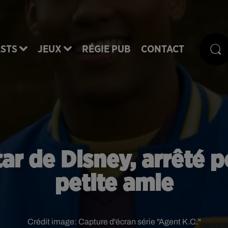
STS
JEUX
RÉGIE PUB
CONTACT
tar de Disney, arrêté 
petite amie
Crédit image:
Capture d'écran série "Agent K.C."