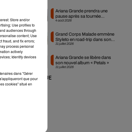
Ariana Grande prendra une
pause après sa tournée
erest: Store and/or
4 août 2026
mondiale
tising; Use profiles to
tand audiences through
Grand Corps Malade emmène
personalise content; Use
Styleto en road-trip dans son
 fraud, and fix errors;
31 juillet 2026
nouveau clip
 may process personal
mation actively
vices; Identify devices
Ariana Grande se libère dans
son nouvel album « Petals »
31 juillet 2026
rtenaires dans "Gérer
+ DE MUSIQUE
s'appliqueront que pour
les cookies" situé en