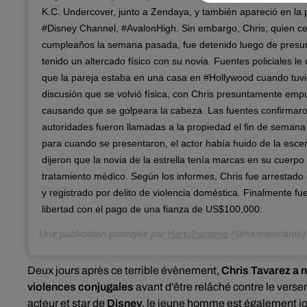
K.C. Undercover, junto a Zendaya, y también apareció en la 
#Disney Channel, #AvalonHigh. Sin embargo, Chris, quien ce
cumpleaños la semana pasada, fue detenido luego de pres
tenido un altercado físico con su novia. Fuentes policiales l
que la pareja estaba en una casa en #Hollywood cuando tuv
discusión que se volvió física, con Chris presuntamente empu
causando que se golpeara la cabeza. Las fuentes confirmaro
autoridades fueron llamadas a la propiedad el fin de seman
para cuando se presentaron, el actor había huido de la escen
dijeron que la novia de la estrella tenía marcas en su cuerpo
tratamiento médico. Según los informes, Chris fue arrestado
y registrado por delito de violencia doméstica. Finalmente fu
libertad con el pago de una fianza de US$100,000.
Une publication partagée par
HartoParlante
(@hartoparlante)
Deux jours après ce terrible évènement,
Chris Tavarez a n
violences conjugales
avant d'être relâché contre le verse
acteur et star de
Disney
, le jeune homme est également jo