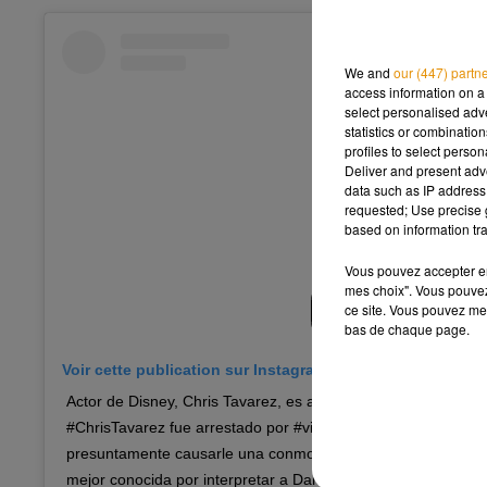
We and
our (447) partn
access information on a 
select personalised ad
statistics or combinatio
profiles to select person
Deliver and present adv
data such as IP address 
requested; Use precise g
based on information tra
Vous pouvez accepter en 
mes choix". Vous pouvez
ce site. Vous pouvez met
bas de chaque page.
Voir cette publication sur Instagram
Actor de Disney, Chris Tavarez, es arrestado por violencia do
#ChrisTavarez fue arrestado por #violencia doméstica, luego
presuntamente causarle una conmoción cerebral a su novia. 
mejor conocida por interpretar a Darien, en el exitoso prog