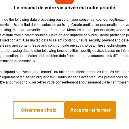
Le respect de votre vie privée est notre priorité
ers
do the following data processing based on your consent and/or our legitimate int
device; Use limited data to select advertising; Create profiles for personalised adver
vertising; Measure advertising performance; Measure content performance; Unders
ns of data from different sources; Develop and improve services; Create profiles to 
alised content; Use limited data to select content; Ensure security, prevent and detect
ertising and content; Save and communicate privacy choices. These technologies
and browsing data to offer following functionalities: Identify devices based on infor
eolocation data; Match and combine data from other data sources; Link different de
nsmitted automatically.
cliquant sur "Accepter et fermer", ou affiner en sélectionnant les finalités et/ou pa
 également refuser en cliquant sur "Continuer sans accepter". Vos préférences ne 
tre à jour vos choix, ou retirer votre consentement à tout moment via le lien "Gérer 
méstica. El actor
Gérer mes choix
Accepter et fermer
 de
La estrella es
rama de Disney