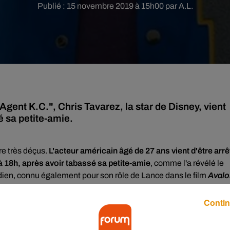
Publié : 15 novembre 2019 à 15h00 par A.L.
gent K.C.", Chris Tavarez, la star de Disney, vient
sé sa petite-amie.
re très déçus.
L'acteur américain âgé de 27 ans vient d'être arrê
 18h, après avoir tabassé sa petite-amie
, comme l'a révélé le
ien, connu également pour son rôle de Lance dans le film
Avalo
'est cognée la tête. Lorsque les forces de l'ordre sont arrivés su
 petite-amie, dont les traces sur le corps étaient visibles selon la
Contin
,
la jeune femme serait néanmoins victime d'une commotion