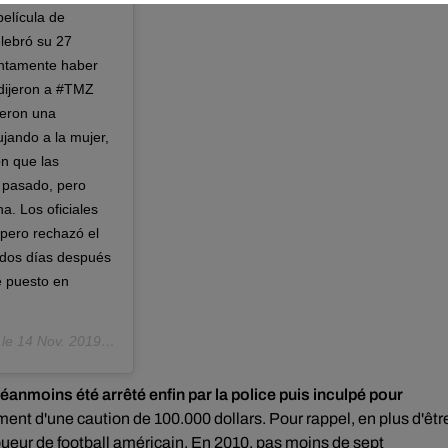
película de
lebró su 27
untamente haber
e dijeron a #TMZ
ieron una
jando a la mujer,
n que las
a pasado, pero
a. Los oficiales
 pero rechazó el
 dos días después
e puesto en
 le
14 Nov. 2019 à 8 :25 PST
éanmoins été arrêté enfin par la police puis inculpé pour
ment d'une caution de 100.000 dollars. Pour rappel, en plus d'êtr
ueur de football américain. En 2010, pas moins de sept