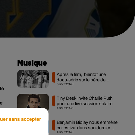
Musique
Après le film, bientôt une
docu-série sur le père de
5 août 2026
Michael Jackson
té
Tiny Desk invite Charlie Puth
n
pour une live session solaire
4 août 2026
r
uer sans accepter
Benjamin Biolay nous emmène
en festival dans son dernier
4 août 2026
clip