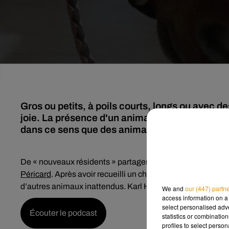
Gros ou petits, à poils courts, longs ou avec d
joie. La présence d'un animal étant bénéfique
dans ce sens que des animaux ont pris leurs q
De « nouveaux résidents » partagent depuis quelques tem
Péricard
. Après avoir recueilli un chat au sein de l’établiss
d’autres animaux inattendus. Karl Hervouet, directeur de 
We and
our (447) partn
access information on a 
select personalised ad
Écouter le podcast
statistics or combinatio
profiles to select person