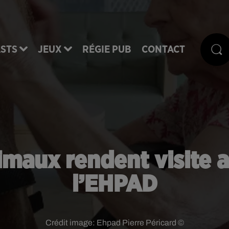
STS
JEUX
RÉGIE PUB
CONTACT
imaux rendent visite 
l’EHPAD
Crédit image:
Ehpad Pierre Péricard ©