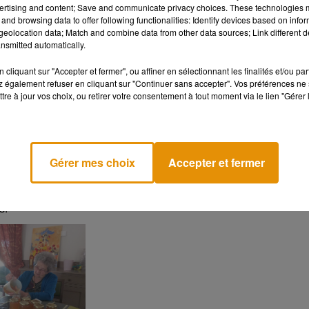
ertising and content; Save and communicate privacy choices. These technologies
n chambre. L’objectif étant que les résidents qui ne peuvent pas 
and browsing data to offer following functionalities: Identify devices based on infor
nd l'ascenseur et se promène une fois par mois dans les
eolocation data; Match and combine data from other data sources; Link different de
nsmitted automatically.
gaieté aux personnes qui acceptent sa venue à leurs côtés.
sidents peuvent aussi manger en compagnie de poissons,
cliquant sur "Accepter et fermer", ou affiner en sélectionnant les finalités et/ou pa
 également refuser en cliquant sur "Continuer sans accepter". Vos préférences ne 
le réfectoire. Trois ruches ont aussi été installées dans le jardin
tre à jour vos choix, ou retirer votre consentement à tout moment via le lien "Gérer 
es personnes âgées. Les retraités sont unanimement ravis de ces
 souvenirs :
Gérer mes choix
Accepter et fermer
lissement, procure de la joie et du bonheur aux résidents. En effe
s.