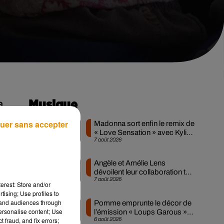
e
Musique
uer sans accepter
Madonna sort enfin le remix de
« Love Sensation » avec Kylie
7 août 2026
Minogue
Angèle et Amélie Lens
 à
dévoilent leur collaboration tant
7 août 2026
attendue
erest: Store and/or
tising; Use profiles to
tand audiences through
Pomme emprunte le décor de
personalise content; Use
l’émission « Loups Garous »
6 août 2026
 fraud, and fix errors;
pour son...