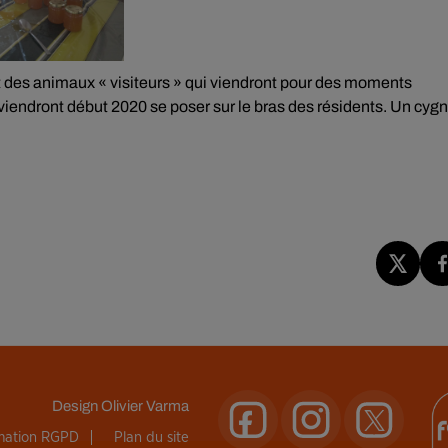
 des animaux « visiteurs » qui viendront pour des moments
viendront début 2020 se poser sur le bras des résidents. Un cyg
Design
Olivier Varma
rmation RGPD
Plan du site