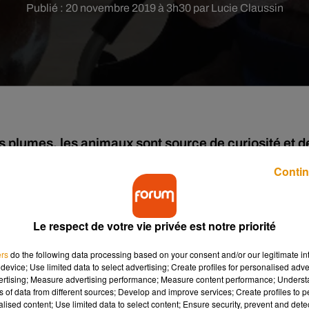
Publié : 20 novembre 2019 à 3h30 par Lucie Claussin
es plumes, les animaux sont source de curiosité et d
 en de nombreux points pour l'humain, c'est donc
Contin
uartiers au sein de l'EHPAD de Civaux.
ps le quotidien des personnes âgées vivant à
l’EHPAD Pierre
Le respect de votre vie privée est notre priorité
ement, le personnel et la direction ont choisi d’ouvrir leurs portes
l’EHPAD nous a parlé de ce beau projet :
ers
do the following data processing based on your consent and/or our legitimate int
device; Use limited data to select advertising; Create profiles for personalised adver
vertising; Measure advertising performance; Measure content performance; Unders
ns of data from different sources; Develop and improve services; Create profiles to 
alised content; Use limited data to select content; Ensure security, prevent and detect