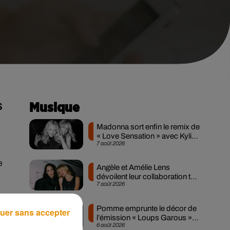
S
Musique
Madonna sort enfin le remix de
« Love Sensation » avec Kylie
7 août 2026
Minogue
e
Angèle et Amélie Lens
dévoilent leur collaboration tant
7 août 2026
attendue
er
Pomme emprunte le décor de
uer sans accepter
e
l’émission « Loups Garous »
6 août 2026
pour son...