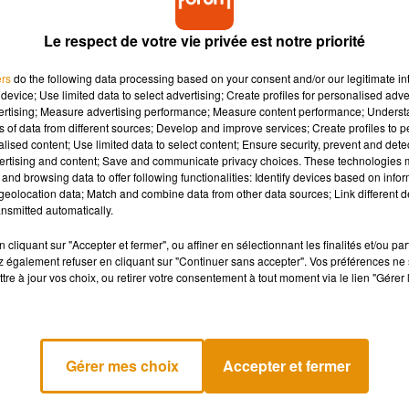
Le respect de votre vie privée est notre priorité
ers
do the following data processing based on your consent and/or our legitimate int
device; Use limited data to select advertising; Create profiles for personalised adver
vertising; Measure advertising performance; Measure content performance; Unders
ns of data from different sources; Develop and improve services; Create profiles to 
alised content; Use limited data to select content; Ensure security, prevent and detect
ertising and content; Save and communicate privacy choices. These technologies
and browsing data to offer following functionalities: Identify devices based on infor
eolocation data; Match and combine data from other data sources; Link different de
nsmitted automatically.
cliquant sur "Accepter et fermer", ou affiner en sélectionnant les finalités et/ou pa
 également refuser en cliquant sur "Continuer sans accepter". Vos préférences ne 
tre à jour vos choix, ou retirer votre consentement à tout moment via le lien "Gérer 
Gérer mes choix
Accepter et fermer