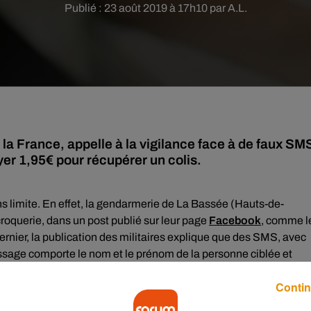
Publié : 23 août 2019 à 17h10 par A.L.
la France, appelle à la vigilance face à de faux SM
yer 1,95€ pour récupérer un colis.
s limite. En effet, la
gendarmerie de La Bassée (Hauts-de-
roquerie, dans un post publié sur leur page
Facebook
, comme l
rnier, la publication des militaires explique que
des SMS, avec
ssage comporte le nom et le prénom de la personne ciblée et
n est inclus dans le message pour pouvoir payer en ligne et évit
Contin
aque bien ficelée car il
n’y a évidemment aucun colis à attendr