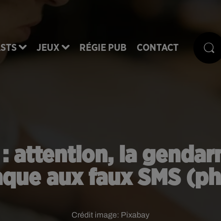
STS
JEUX
RÉGIE PUB
CONTACT
 : attention, la gendar
aque aux faux SMS (ph
Crédit image:
Pixabay