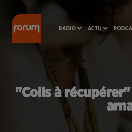
RADIO
ACTU
PODCA
"Colis à récupérer"
arn