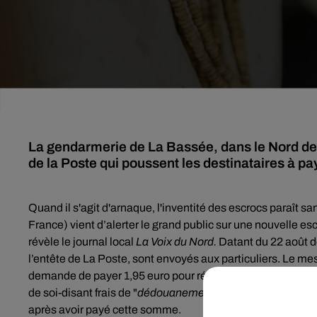
La gendarmerie de La Bassée, dans le Nord de 
de la Poste qui poussent les destinataires à pa
Quand il s'agit d'arnaque, l'inventité des escrocs paraît san
France) vient d’alerter le grand public sur
une nouvelle esc
révèle le journal local
La Voix du Nord.
Datant du 22 août de
l’entête de La Poste, sont envoyés aux particuliers
. Le me
demande de payer 1,95 euro pour récupérer un colis. Un lie
de soi-disant frais de "
dédouanement"
de 15 euros. Une arn
après avoir payé cette somme.