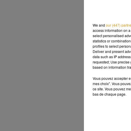
We and
our (447) partn
access information on a 
select personalised ad
statistics or combinatio
profiles to select person
Deliver and present adv
data such as IP address 
requested; Use precise g
based on information tra
Vous pouvez accepter en 
mes choix". Vous pouvez
ce site. Vous pouvez met
bas de chaque page.