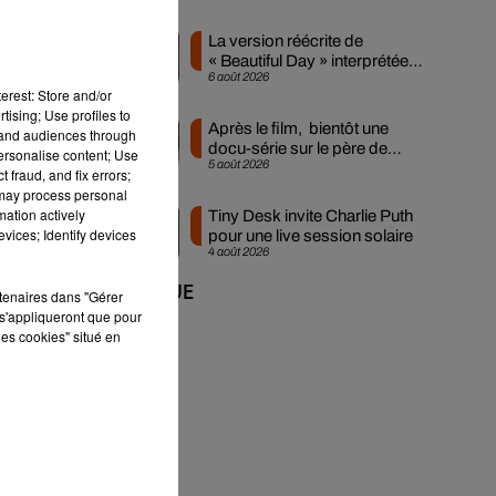
La version réécrite de
« Beautiful Day » interprétée
6 août 2026
lors des...
erest: Store and/or
tising; Use profiles to
Après le film, bientôt une
tand audiences through
docu-série sur le père de
personalise content; Use
5 août 2026
Michael Jackson
 fraud, and fix errors;
 may process personal
mation actively
Tiny Desk invite Charlie Puth
vices; Identify devices
pour une live session solaire
4 août 2026
+ DE MUSIQUE
rtenaires dans "Gérer
s'appliqueront que pour
les cookies" situé en