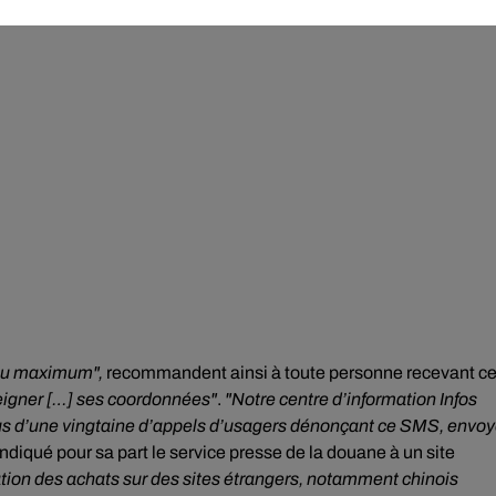
u maximum",
recommandent ainsi à toute personne recevant c
eigner […] ses coordonnées"
.
"
Notre centre d’information Infos
lus d’une vingtaine d’appels d’usagers dénonçant ce SMS, envo
 indiqué pour sa part le service presse de la douane à un site
sation des achats sur des sites étrangers, notamment chinois