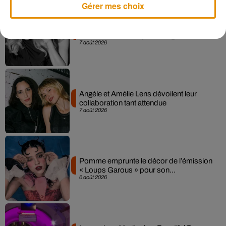
Gérer mes choix
Madonna sort enfin le remix de « Love
Sensation » avec Kylie Minogue
7 août 2026
Angèle et Amélie Lens dévoilent leur
collaboration tant attendue
7 août 2026
Pomme emprunte le décor de l’émission
« Loups Garous » pour son...
6 août 2026