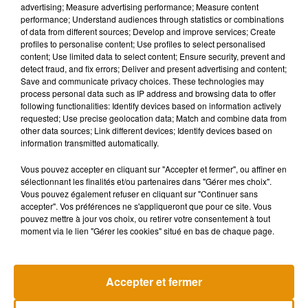
advertising; Measure advertising performance; Measure content
République ce vendredi matin devant l’Arc de triomphe, en
performance; Understand audiences through statistics or combinations
of data from different sources; Develop and improve services; Create
présence d’un nombre restreint d’autorités civiles et
profiles to personalise content; Use profiles to select personalised
militaires. Non ouverte au public, elle sera retransmise en
content; Use limited data to select content; Ensure security, prevent and
direct à la télévision. Emmanuel Macron propose
« aux
detect fraud, and fix errors; Deliver and present advertising and content;
Save and communicate privacy choices. These technologies may
Françaises et aux Français qui le souhaitent de pavoiser leur
process personal data such as IP address and browsing data to offer
balcon aux couleurs nationales ».
following functionalities: Identify devices based on information actively
requested; Use precise geolocation data; Match and combine data from
�x!Èx!� Afin de manifester leur participation à cette
other data sources; Link different devices; Identify devices based on
journée nationale, le Président de la République,
information transmitted automatically.
@EmmanuelMacron
, demande aux Françaises et aux
Vous pouvez accepter en cliquant sur "Accepter et fermer", ou affiner en
Français qui le souhaitent de pavoiser leur balcon aux
sélectionnant les finalités et/ou partenaires dans "Gérer mes choix".
couleurs nationales. �x!Èx!�
#8mai
#TousMobilisés
Vous pouvez également refuser en cliquant sur "Continuer sans
#FranceUnie
pic.twitter.com/pTyDnUqLnH
accepter". Vos préférences ne s'appliqueront que pour ce site. Vous
pouvez mettre à jour vos choix, ou retirer votre consentement à tout
— Ministère des Armées (@Armees_Gouv)
April 20, 2020
moment via le lien "Gérer les cookies" situé en bas de chaque page.
Accepter et fermer
Musique