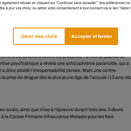
à la victime. La femme de la victime a quant à elle perdu une d
 également refuser en cliquant sur "Continuer sans accepter". Vos préférences ne 
tre à jour vos choix, ou retirer votre consentement à tout moment via le lien "Gérer 
 a porté le premier coup. Tous les témoignages contredisent cette
Gérer mes choix
Accepter et fermer
ît déconnecté de la réalité, comme absent en permanence. Et
omme a été difficile à définir. Le procureur l’a même qualifié de
rtise psychiatrique a révélé une schizophrénie paranoïde, qui a
 a donc plaidé l’irresponsabilité pénale. Mais une contre-
 la prise de drogue dès le plus jeune âge de l’accusé (13 ans) éta
 sursis, ainsi que mise à l’épreuve durant trois ans. Il devra
€ à la Caisse Primaire d’Assurance Maladie pour les frais