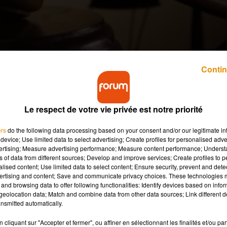
Contin
Le respect de votre vie privée est notre priorité
e moins complexe et inattendu. Un homme, Max B. âgé de 26 ans 
ers
do the following data processing based on your consent and/or our legitimate int
’accusé venait de sortir de prison et se trouvait affaibli. Il a été
device; Use limited data to select advertising; Create profiles for personalised adver
vertising; Measure advertising performance; Measure content performance; Unders
fête sur trois jours, dans un petit village en Haute-Vienne.
ns of data from different sources; Develop and improve services; Create profiles to 
e la soirée. Il s’était occupé discrètement du barbecue. Quand to
alised content; Use limited data to select content; Ensure security, prevent and detect
lemment et sans raison un des invités au visage, avec la pelle
ertising and content; Save and communicate privacy choices. These technologies
and browsing data to offer following functionalities: Identify devices based on infor
eolocation data; Match and combine data from other data sources; Link different de
raumatisme cranio-facial, de nombreuses fractures des sinus, du
nsmitted automatically.
 de la victime qui est intervenue en bondissant sur l’agresseur.
cliquant sur "Accepter et fermer", ou affiner en sélectionnant les finalités et/ou pa