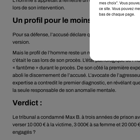
L’homme s’apprêtait à remettre un deuxième coup de pelle 
mes choix". Vous pouvez
lors de son intervention.
ce site. Vous pouvez met
bas de chaque page.
Un profil pour le moins particulier :
Pour sa défense, l’accusé déclare que c’est la victime qui
version.
Mais le profil de l’homme reste un mystère. L’homme para
c’était le cas lors de son procès. L’état pathologique de l’h
« fantôme » durant le procès. De son côté la première expe
aboli le discernement de l’accusé. L’avocate de l’agresseur
expertise a contredit le premier diagnostic, en révélant que
la seule responsable de son anomalie mentale.
Verdict :
Le tribunal a condamné Max B. à trois années de prison avec
verser 10 000 € à la victime, 3 000€ à sa femme et 20 000 
engagés ?