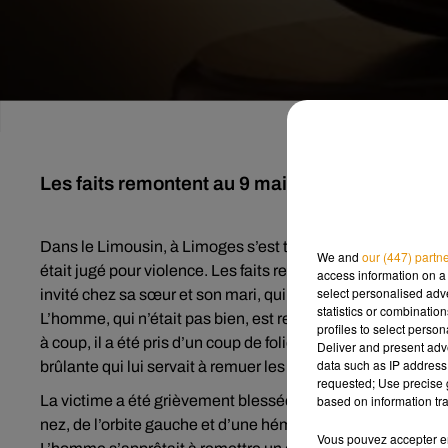
Les faits remontent au 9 mai 2014
Dans le Limousin, à Limoges s’est tenu un procès pour l
We and
our (447) partn
était jugé pour violence. Les faits remontent au 9 mai 2014. L
access information on a 
select personalised ad
invité chez sa sœur et son mari, qui faisaient une immense 
statistics or combinatio
L’homme, qui n’était pas bien, est resté dans son coin tout
profiles to select person
à coup, il a été pris d’un coup de folie et a frappé très vio
Deliver and present adv
data such as IP address 
brûlante qui lui servait à remuer les braises.
requested; Use precise g
La victime a été grièvement blessée. Elle souffrait d’un t
based on information tra
nez, de l’orbite gauche et d’une hémorragie. C’est la femme
Vous pouvez accepter en 