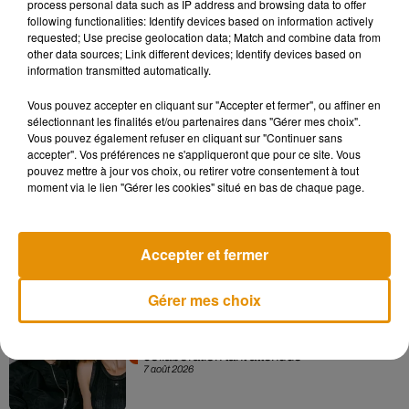
process personal data such as IP address and browsing data to offer
https://t.co/5hvIPQ1y94
#RestezChezVous
#Covid19
following functionalities: Identify devices based on information actively
pic.twitter.com/r0AhOaFNRg
requested; Use precise geolocation data; Match and combine data from
other data sources; Link different devices; Identify devices based on
— AP-HP (@APHP)
March 22, 2020
information transmitted automatically.
Vous pouvez accepter en cliquant sur "Accepter et fermer", ou affiner en
sélectionnant les finalités et/ou partenaires dans "Gérer mes choix".
Vous pouvez également refuser en cliquant sur "Continuer sans
Musique
accepter". Vos préférences ne s'appliqueront que pour ce site. Vous
pouvez mettre à jour vos choix, ou retirer votre consentement à tout
moment via le lien "Gérer les cookies" situé en bas de chaque page.
Madonna sort enfin le remix de « Love
Sensation » avec Kylie Minogue
7 août 2026
Accepter et fermer
Gérer mes choix
Angèle et Amélie Lens dévoilent leur
collaboration tant attendue
7 août 2026