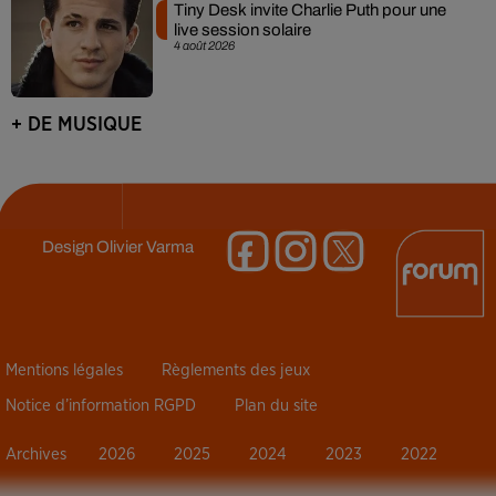
Tiny Desk invite Charlie Puth pour une
live session solaire
4 août 2026
+ DE MUSIQUE
Design
Olivier Varma
Mentions légales
Règlements des jeux
Notice d’information RGPD
Plan du site
Archives
2026
2025
2024
2023
2022