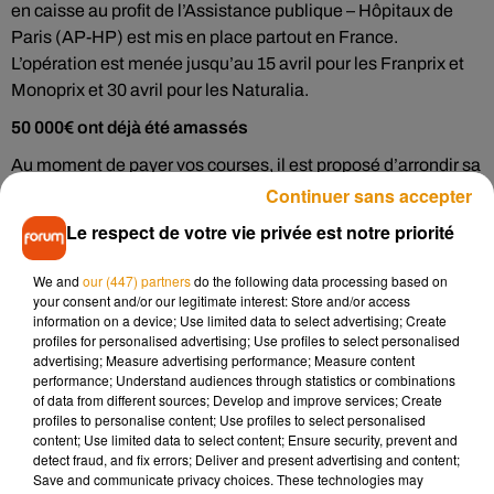
en caisse au profit de l’Assistance publique – Hôpitaux de
Paris (AP-HP) est mis en place partout en France.
L’opération est menée jusqu’au 15 avril pour les Franprix et
Monoprix et 30 avril pour les Naturalia.
50 000€ ont déjà été amassés
Au moment de payer vos courses, il est proposé d’arrondir sa
note à l’euro supérieur. Le surplus est ainsi reversé pour
Continuer sans accepter
soutenir le fonds d’urgence Covid-19 de la
fondation AP-HP
,
Le respect de votre vie privée est notre priorité
engagée dans la recherche face au coronavirus.
We and
our (447) partners
do the following data processing based on
Sur les cinq premiers jours des dons, entre le 20 et le 24
your consent and/or our legitimate interest: Store and/or access
mars, 50 000€ ont déjà été amassés dans les 750 magasins
information on a device; Use limited data to select advertising; Create
participants.
profiles for personalised advertising; Use profiles to select personalised
advertising; Measure advertising performance; Measure content
L’AP-HP remercie chaleureusement
@microdon_fr
,
performance; Understand audiences through statistics or combinations
@Monoprix
, Franprix et
@_NATURALIA
pour leur soutien
of data from different sources; Develop and improve services; Create
profiles to personalise content; Use profiles to select personalised
avec l'arrondi en caisse. Vous pouvez aider le fonds
content; Use limited data to select content; Ensure security, prevent and
d'urgence pour soutenir les équipes de l'AP-HP face au
detect fraud, and fix errors; Deliver and present advertising and content;
coronavirus covid-19 :
Save and communicate privacy choices. These technologies may