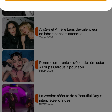
Sensation » avec Kylie Minogue
7 août 2026
Angèle et Amélie Lens dévoilent leur
collaboration tant attendue
7 août 2026
Pomme emprunte le décor de l’émission
« Loups Garous » pour son...
6 août 2026
La version réécrite de « Beautiful Day »
interprétée lors des...
6 août 2026