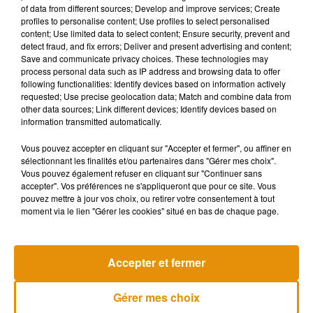
�x"� Un énorme Bravo à Muriel Marcenac de l'entreprise
of data from different sources; Develop and improve services; Create
MARCENAC FLEURS de Saint Estève �x"� qui vient de
profiles to personalise content; Use profiles to select personalised
content; Use limited data to select content; Ensure security, prevent and
déposer 400 bouquets...
detect fraud, and fix errors; Deliver and present advertising and content;
Save and communicate privacy choices. These technologies may
Publiée par
Marjorie Pla
sur
Lundi 2 novembre 2020
process personal data such as IP address and browsing data to offer
"Ils en ont besoin, assure la fleuriste de 38 ans. Il faut se
following functionalities: Identify devices based on information actively
requested; Use precise geolocation data; Match and combine data from
soutenir en ce moment et ne pas rentrer dans la colère"
, a
other data sources; Link different devices; Identify devices based on
expliqué la femme de 38 ans. Si le mardi 3 novembre,
information transmitted automatically.
Murielle a gâté les soignants de la clinique Saint-Pierre, à
Vous pouvez accepter en cliquant sur "Accepter et fermer", ou affiner en
Perpignan, d'autres livraisons de fleurs sont prévues
sélectionnant les finalités et/ou partenaires dans "Gérer mes choix".
mercredi et jeudi, dans des lieux pour l'instant tenus secrets.
Vous pouvez également refuser en cliquant sur "Continuer sans
Bravo !
accepter". Vos préférences ne s'appliqueront que pour ce site. Vous
pouvez mettre à jour vos choix, ou retirer votre consentement à tout
moment via le lien "Gérer les cookies" situé en bas de chaque page.
Musique
Accepter et fermer
Gérer mes choix
Madonna sort enfin le remix de « Love