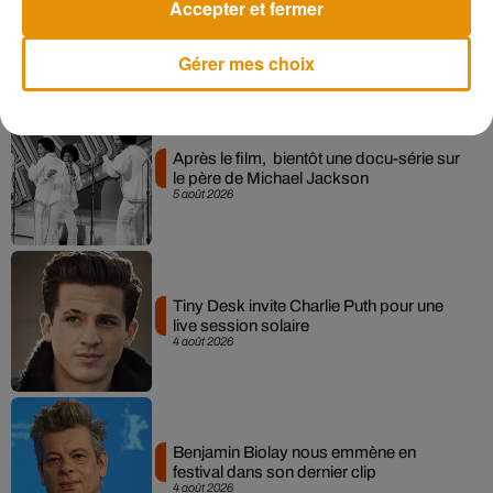
Accepter et fermer
Gérer mes choix
Musique
Après le film, bientôt une docu-série sur
le père de Michael Jackson
5 août 2026
Tiny Desk invite Charlie Puth pour une
live session solaire
4 août 2026
Benjamin Biolay nous emmène en
festival dans son dernier clip
4 août 2026