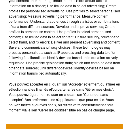
your consent and/or our legitimate interest: Store and/or access
Pensez également à ramener votre propre stylo. Celui-ci doit
information on a device; Use limited data to select advertising; Create
être de couleur noire ou bleue, et surtout indélébile. Vous
profiles for personalised advertising; Use profiles to select personalised
êtes également invité à apporter directement vos bulletins
advertising; Measure advertising performance; Measure content
performance; Understand audiences through statistics or combinations
de vote, si vous les avez reçus par courrier.
of data from different sources; Develop and improve services; Create
profiles to personalise content; Use profiles to select personalised
Certaines villes sont particulièrement prêtes à accueillir
content; Use limited data to select content; Ensure security, prevent and
leurs électeurs. Parmi elles,
Créteil
. Depuis hier, la ville a mis
detect fraud, and fix errors; Deliver and present advertising and content;
en place un marquage au sol espacé d’un mètre cinquante
Save and communicate privacy choices. These technologies may
process personal data such as IP address and browsing data to offer
de manière à respecter les distances de sécurité entre
following functionalities: Identify devices based on information actively
chaque personne. Plus de 4 km de rubalise, des litres de gel
requested; Use precise geolocation data; Match and combine data from
hydro-alcoolique, mais aussi 450 paires de gants ont été
other data sources; Link different devices; Identify devices based on
information transmitted automatically.
commandés pour les bureaux de vote.
En termes de moyens
humains, 160 agents volontaires ont été mobilisés. Un îlotier
Vous pouvez accepter en cliquant sur "Accepter et fermer", ou affiner en
sur chaque bureau aura pour mission d'encadrer les files
sélectionnant les finalités et/ou partenaires dans "Gérer mes choix".
d'attente, mais aussi de veiller au bon respect des distances.
Vous pouvez également refuser en cliquant sur "Continuer sans
accepter". Vos préférences ne s'appliqueront que pour ce site. Vous
Le nettoyage des locaux se fera toutes les trente minutes par
pouvez mettre à jour vos choix, ou retirer votre consentement à tout
un agent. Il désinfectera les tablettes dans les isoloirs, les
moment via le lien "Gérer les cookies" situé en bas de chaque page.
tables et les poignées des portes. Il pourra également
aiguiller les électeurs vers le gel hydro-alcoolique à l'entrée.