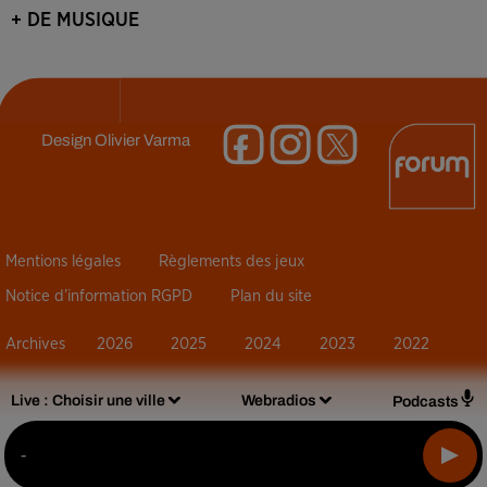
+ DE MUSIQUE
Design
Olivier Varma
Mentions légales
Règlements des jeux
Notice d’information RGPD
Plan du site
Archives
2026
2025
2024
2023
2022
Live :
Choisir une ville
Webradios
Podcasts
-