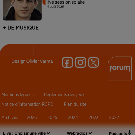
live session solaire
4 août 2026
+ DE MUSIQUE
Design
Olivier Varma
Mentions légales
Règlements des jeux
Notice d’information RGPD
Plan du site
Archives
2026
2025
2024
2023
2022
Live :
Choisir une ville
Webradios
Podcasts