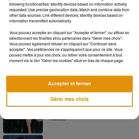
following functionalities: Identify devices based on information actively
portail relèvent que les utilisateurs disposent en moyenne de
requested; Use precise geolocation data; Match and combine data from
cinq fois la quantité requise
pour vivre le confinement...
other data sources; Link different devices; Identify devices based on
information transmitted automatically.
Vous pouvez accepter en cliquant sur "Accepter et fermer", ou affiner en
sélectionnant les finalités et/ou partenaires dans "Gérer mes choix".
Vous pouvez également refuser en cliquant sur "Continuer sans
Musique
accepter". Vos préférences ne s'appliqueront que pour ce site. Vous
pouvez mettre à jour vos choix, ou retirer votre consentement à tout
moment via le lien "Gérer les cookies" situé en bas de chaque page.
Madonna sort enfin le remix de « Love
Sensation » avec Kylie Minogue
7 août 2026
Accepter et fermer
Gérer mes choix
Angèle et Amélie Lens dévoilent leur
collaboration tant attendue
7 août 2026