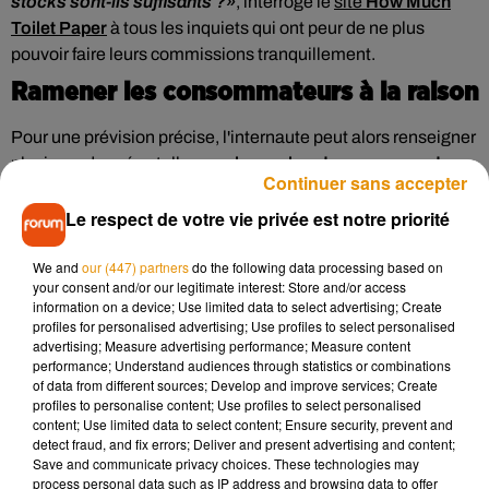
stocks sont-ils suffisants ?
, interroge le
site
How Much
Toilet Paper
à tous les inquiets qui ont peur de ne plus
pouvoir faire leurs commissions tranquillement.
Ramener les consommateurs à la raison
Pour une prévision précise, l'internaute peut alors renseigner
plusieurs données telles que
le nombre de personnes dans
Continuer sans accepter
le foyer, de passages aux toilettes par jour, ou encore le
Le respect de votre vie privée est notre priorité
nombre de feuilles utilisées par passage aux WC
.
"Dans la
plupart des cas, (les) besoins propres sont massivement
We and
our (447) partners
do the following data processing based on
surestimés et le papier toilette dure étonnamment
your consent and/or our legitimate interest: Store and/or access
longtemps, soit bien au-delà d'une période de deux
information on a device; Use limited data to select advertising; Create
semaines en quarantaine",
explique ainsi Tim Lilling, chef de
profiles for personalised advertising; Use profiles to select personalised
advertising; Measure advertising performance; Measure content
projet du portail Blitzrechner à l'origine de ce site qui a pour
performance; Understand audiences through statistics or combinations
but premier de
ramener les consommateurs à la raison
.
of data from different sources; Develop and improve services; Create
profiles to personalise content; Use profiles to select personalised
Développée en seulement trois heures, l'application du site
content; Use limited data to select content; Ensure security, prevent and
connaît néanmoins un succès planétaire avec pas moins de
detect fraud, and fix errors; Deliver and present advertising and content;
"5 millions d’utilisateurs uniques, tout autour du globe"
.
Save and communicate privacy choices. These technologies may
process personal data such as IP address and browsing data to offer
Notons quand même que les informations recueillis par le