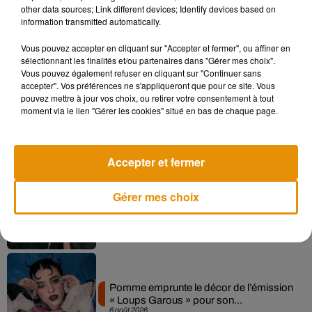
other data sources; Link different devices; Identify devices based on
information transmitted automatically.
Vous pouvez accepter en cliquant sur "Accepter et fermer", ou affiner en
Musique
sélectionnant les finalités et/ou partenaires dans "Gérer mes choix".
Vous pouvez également refuser en cliquant sur "Continuer sans
accepter". Vos préférences ne s'appliqueront que pour ce site. Vous
pouvez mettre à jour vos choix, ou retirer votre consentement à tout
Madonna sort enfin le remix de « Love
moment via le lien "Gérer les cookies" situé en bas de chaque page.
Sensation » avec Kylie Minogue
7 août 2026
Accepter et fermer
Gérer mes choix
Angèle et Amélie Lens dévoilent leur
collaboration tant attendue
7 août 2026
Pomme emprunte le décor de l’émission
« Loups Garous » pour son...
6 août 2026