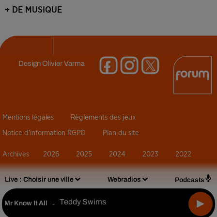
+ DE MUSIQUE
Design
Olivier Varma
Mentions légales
Règlements des jeux
Notice d’information RGPD
Plan du site
Archives
2026
2025
2024
2023
2022
Live :
Choisir une ville
Webradios
Podcasts
Teddy Swims
Mr Know It All
-