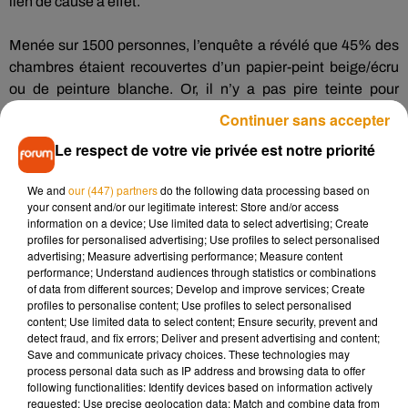
lien de cause à effet.
Menée sur 1500 personnes, l’enquête a révélé que
45%
des
chambres étaient recouvertes d’un papier-peint beige/écru
ou de peinture blanche.
Or, il n’y a pas
pire teinte
pour
s’ennuyer sous la couette...
À l’inverse, les individus à la
Continuer sans accepter
décoration plus colorée avaient nettement plus de rapports
Le respect de votre vie privée est notre priorité
sexuels.
En tête, les chambres aux murs rouges :
une
moyenne de 10 rapports par semaine.
Pensez-vous encore
We and
our (447) partners
do the following data processing based on
que la fameuse « chambre rouge » de Christian
Grey
(
50
your consent and/or our legitimate interest: Store and/or access
Nuances de
Grey
)
soit un pur hasard ?
information on a device; Use limited data to select advertising; Create
profiles for personalised advertising; Use profiles to select personalised
advertising; Measure advertising performance; Measure content
Juste derrière le rouge, les murs violets et les murs noirs
performance; Understand audiences through statistics or combinations
avec une moyenne de 8 à 9 ébats dans la semaine.
Si votre
of data from different sources; Develop and improve services; Create
profiles to personalise content; Use profiles to select personalised
chambre affiche diverses teintes de bleu ou encore du rose,
content; Use limited data to select content; Ensure security, prevent and
vous n’êtes pas à plaindre avec entre 6 à 5 câlins par
detect fraud, and fix errors; Deliver and present advertising and content;
semaine.
Par contre, si vous avez opté pour une décoration
Save and communicate privacy choices. These technologies may
process personal data such as IP address and browsing data to offer
verte ou jaune, attention…
À l’instar du blanc et du beige,
following functionalities: Identify devices based on information actively
vous frôlez l’abstinence.
requested; Use precise geolocation data; Match and combine data from