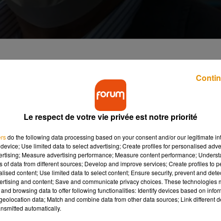
Contin
s a été prononcée, ce vendredi, par le président du
aissy : l'épidémie de Covid-19 est actuellement
Le respect de votre vie privée est notre priorité
gions (...), mais il
circule à une petite vitesse
. Là où on avait à
ers
do the following data processing based on your consent and/or our legitimate int
 80.000 nouveaux cas par jour début mars avant le confinement, o
device; Use limited data to select advertising; Create profiles for personalised adver
vertising; Measure advertising performance; Measure content performance; Unders
", a-t-il expliqué dans les média.
ns of data from different sources; Develop and improve services; Create profiles to 
alised content; Use limited data to select content; Ensure security, prevent and detect
 surtout,
on a tous les outils pour dépister ces nouveaux cas
. 
ertising and content; Save and communicate privacy choices. These technologies
e contact des contacts, qui permet d'éviter évidemment
and browsing data to offer following functionalities: Identify devices based on infor
ologie.
eolocation data; Match and combine data from other data sources; Link different de
nsmitted automatically.
cs dans la gestion de la crise liée au Covid-19, a publié jeudi un