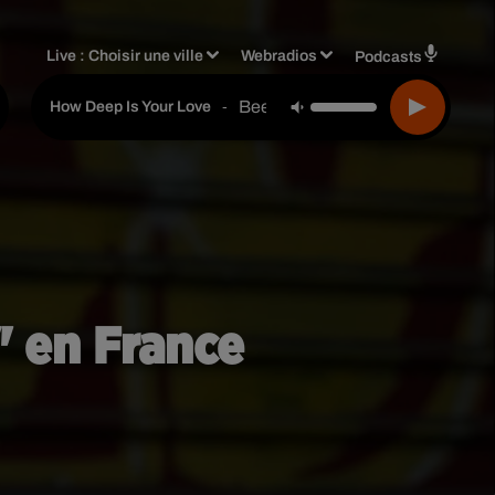
Live :
Choisir une ville
Webradios
Podcasts
Bee Gees
-
How Deep Is Your Love
" en France