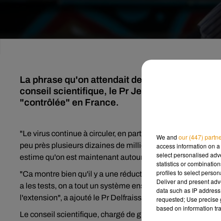
La phrase qu'on attendait depuis presque 3 moi
conseil scientifique, le Pr Jean-François Delfr
"contrôlée" en France.
"Le virus continue à circuler, en particulier dans certaines ré
We and
our (447) partn
peu près plusieurs dizaines de milliers de cas, autour de
access information on a 
select personalised ad
estime qu'on est maintenant autour de 1.000 cas à peu près
statistics or combinatio
profiles to select person
"Ca montre bien qu'il y a une réduction importante. Et puis
Deliver and present adv
a les tests, on a tout un système ensuite d'isolement et d
data such as IP address 
l'extension", a ajouté le Pr Delfraissy, spécialiste d'immun
requested; Use precise g
based on information tra
Le conseil scientifique, chargé de guider les pouvoirs publi