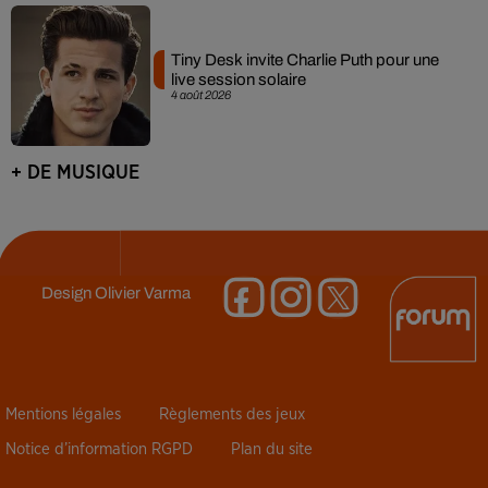
Tiny Desk invite Charlie Puth pour une
live session solaire
4 août 2026
+ DE MUSIQUE
Design
Olivier Varma
Mentions légales
Règlements des jeux
Notice d’information RGPD
Plan du site