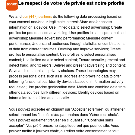
Le respect de votre vie privée est notre priorité
Et les transferts ne devraient pas s’arrêter là. Le CHU devrait
accueillir d’autres patients dès la semaine prochaine.
We and
our (447) partners
do the following data processing based on
your consent and/or our legitimate interest: Store and/or access
pic.twitter.com/3k9SmEOWHr
information on a device; Use limited data to select advertising; Create
profiles for personalised advertising; Use profiles to select personalised
— CHU de Poitiers (@CHU_de_Poitiers)
March 11, 2021
advertising; Measure advertising performance; Measure content
performance; Understand audiences through statistics or combinations
of data from different sources; Develop and improve services; Create
profiles to personalise content; Use profiles to select personalised
content; Use limited data to select content; Ensure security, prevent and
Musique
detect fraud, and fix errors; Deliver and present advertising and content;
Save and communicate privacy choices. These technologies may
process personal data such as IP address and browsing data to offer
following functionalities: Identify devices based on information actively
Madonna sort enfin le remix de « Love
requested; Use precise geolocation data; Match and combine data from
Sensation » avec Kylie Minogue
other data sources; Link different devices; Identify devices based on
7 août 2026
information transmitted automatically.
Vous pouvez accepter en cliquant sur "Accepter et fermer", ou affiner en
sélectionnant les finalités et/ou partenaires dans "Gérer mes choix".
Vous pouvez également refuser en cliquant sur "Continuer sans
accepter". Vos préférences ne s'appliqueront que pour ce site. Vous
Angèle et Amélie Lens dévoilent leur
pouvez mettre à jour vos choix, ou retirer votre consentement à tout
collaboration tant attendue