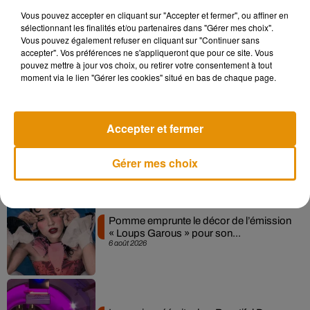
Vous pouvez accepter en cliquant sur "Accepter et fermer", ou affiner en
sélectionnant les finalités et/ou partenaires dans "Gérer mes choix".
Madonna sort enfin le remix de « Love
Vous pouvez également refuser en cliquant sur "Continuer sans
Sensation » avec Kylie Minogue
accepter". Vos préférences ne s'appliqueront que pour ce site. Vous
7 août 2026
pouvez mettre à jour vos choix, ou retirer votre consentement à tout
moment via le lien "Gérer les cookies" situé en bas de chaque page.
Accepter et fermer
Angèle et Amélie Lens dévoilent leur
collaboration tant attendue
7 août 2026
Gérer mes choix
Pomme emprunte le décor de l’émission
« Loups Garous » pour son...
6 août 2026