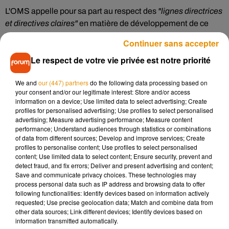
L'OMS appelle pour sa part au respect des
"lignes directrices
et directives claires"
en matière de développement de ce
type de produits.
Continuer sans accepter
"Ce matin, pour la première fois au monde, un vaccin contre
Le respect de votre vie privée est notre priorité
le nouveau coronavirus a été enregistré"
, a dit
Vladimir
Poutine, en ajoutant :
"je sais qu'il est assez
We and
our (447) partners
do the following data processing based on
efficace, qu'il donne une immunité durable"
. Il sera mis en
your consent and/or our legitimate interest: Store and/or access
information on a device; Use limited data to select advertising; Create
circulation le 1er janvier 2021, selon le registre national des
profiles for personalised advertising; Use profiles to select personalised
médicaments du ministère de la Santé, consulté par les
advertising; Measure advertising performance; Measure content
agences de presse russes.
performance; Understand audiences through statistics or combinations
of data from different sources; Develop and improve services; Create
La Russie avait assuré ces dernières semaines la production
profiles to personalise content; Use profiles to select personalised
content; Use limited data to select content; Ensure security, prevent and
prochaine de milliers de doses et
"plusieurs millions"
dès le
detect fraud, and fix errors; Deliver and present advertising and content;
début 2021.
Save and communicate privacy choices. These technologies may
process personal data such as IP address and browsing data to offer
following functionalities: Identify devices based on information actively
requested; Use precise geolocation data; Match and combine data from
other data sources; Link different devices; Identify devices based on
Musique
information transmitted automatically.