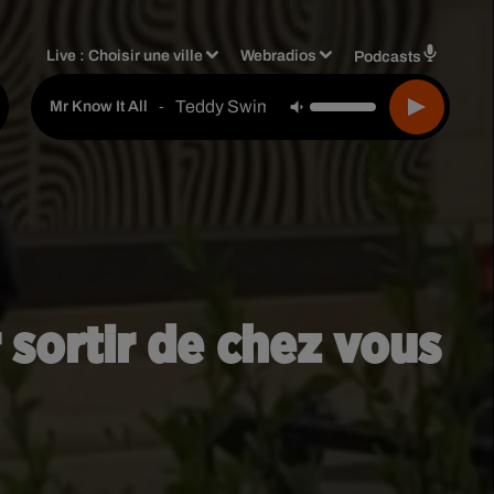
Live :
Choisir une ville
Webradios
Podcasts
Teddy Swims
-
Mr Know It All
r sortir de chez vous