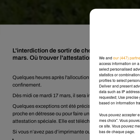
L'interdiction de sortir de chez vous, sauf à 
mars. Où trouver l'attestation à présenter en c
We and
our (447) partn
access information on a 
select personalised ad
statistics or combinatio
Quelques heures après l'allocution d'Emmanuel Macron, Ch
profiles to select person
confinement.
Deliver and present adv
data such as IP address 
Dès midi ce mardi 17 mars, il sera interdit de sortir de chez 
requested; Use precise g
based on information tra
Quelques exceptions ont été précisées par le ministre de l’I
proche en détresse ou pour faire un peu d'exercice, vous p
Vous pouvez accepter en 
mes choix". Vous pouvez
attestation spéciale. Elle est téléchargeable
ICI
ce site. Vous pouvez met
bas de chaque page.
Si vous n’avez pas d’imprimante ou de connexion internet, 