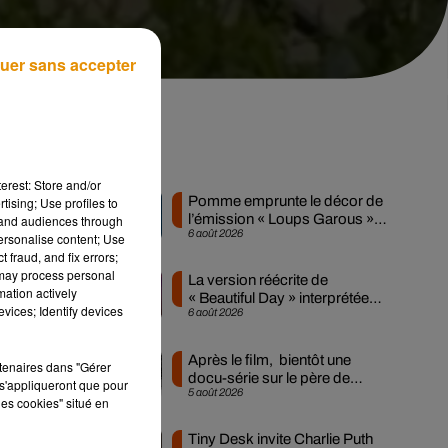
uer sans accepter
Musique
erest: Store and/or
Pomme emprunte le décor de
tising; Use profiles to
l’émission « Loups Garous »
tand audiences through
6 août 2026
pour son...
personalise content; Use
 fraud, and fix errors;
 may process personal
La version réécrite de
mation actively
« Beautiful Day » interprétée
vices; Identify devices
6 août 2026
lors des...
un
Après le film, bientôt une
rtenaires dans "Gérer
docu-série sur le père de
s'appliqueront que pour
5 août 2026
Michael Jackson
les cookies" situé en
Tiny Desk invite Charlie Puth