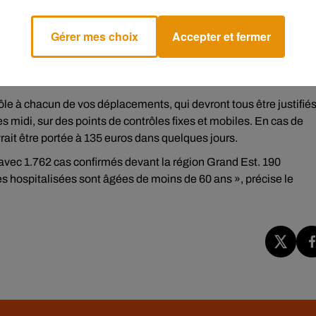
ID_19
: des mesures de confinement entrent en vigueur
 au strict minimum.
Gérer mes choix
Accepter et fermer
est disponible ici �x0
https://t.co/PQVLPdRzUr
2020
le à chacun de vos déplacements, qui devront tous être justifiés
 midi, sur des points de contrôles fixes et mobiles. En cas de
rait être portée à 135 euros dans quelques jours.
 avec 1.762 cas confirmés devant la région Grand Est. 190
s hospitalisées sont âgées de moins de 60 ans », précise le