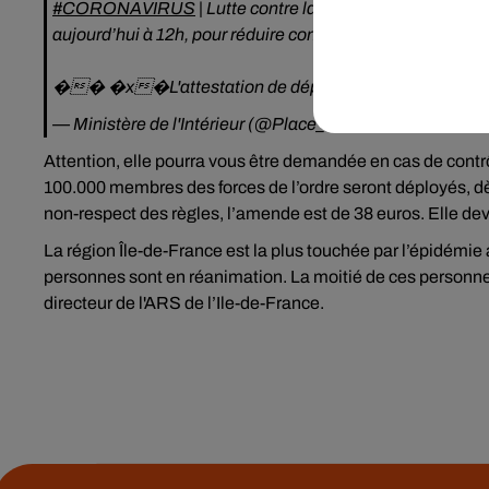
#CORONAVIRUS
| Lutte contre la propagation du
#COV
aujourd’hui à 12h, pour réduire contacts et déplacements
��️ �x�L'attestation de déplacement dérogatoire 
— Ministère de l'Intérieur (@Place_Beauvau)
March 17, 
Attention, elle pourra vous être demandée en cas de contrô
100.000 membres des forces de l’ordre seront déployés, dès
non-respect des règles, l’amende est de 38 euros. Elle dev
La région Île-de-France est la plus touchée par l’épidémie
personnes sont en réanimation. La moitié de ces personne
directeur de l'ARS de l’Ile-de-France.