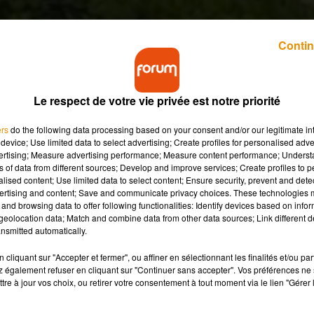
Contin
Le respect de votre vie privée est notre priorité
certaines conditions, commence à midi, ce mardi 17
as de contrôle ?
ers
do the following data processing based on your consent and/or our legitimate int
device; Use limited data to select advertising; Create profiles for personalised adver
vertising; Measure advertising performance; Measure content performance; Unders
ns of data from different sources; Develop and improve services; Create profiles to 
ristophe Castaner a détaillé les nouvelles règles de
alised content; Use limited data to select content; Ensure security, prevent and detect
ertising and content; Save and communicate privacy choices. These technologies
and browsing data to offer following functionalities: Identify devices based on infor
soi.
eolocation data; Match and combine data from other data sources; Link different de
nsmitted automatically.
ntérieur. Pour se rendre au travail, pour faire ses courses, aider 
ouvez vous déplacer. Il faudra toutefois vous munir d’une
cliquant sur "Accepter et fermer", ou affiner en sélectionnant les finalités et/ou pa
 également refuser en cliquant sur "Continuer sans accepter". Vos préférences ne 
tre à jour vos choix, ou retirer votre consentement à tout moment via le lien "Gérer 
vous pouvez la recopier sur papier libre, mais à chaque sortie.