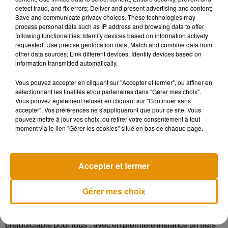
propre turpitude"
, affirnent les magistrats, en notant
detect fraud, and fix errors; Deliver and present advertising and content;
Save and communicate privacy choices. These technologies may
également le formalisme insuffisant de la clause et un
process personal data such as IP address and browsing data to offer
manque d'"obligation de conseil".
following functionalities: Identify devices based on information actively
requested; Use precise geolocation data; Match and combine data from
other data sources; Link different devices; Identify devices based on
"C’est une décision qui nous conforte dans notre démarche,
information transmitted automatically.
que nous menons pour des dizaines et des dizaines de
restaurateurs à travers la France. Outre qu’il les prive de
Vous pouvez accepter en cliquant sur "Accepter et fermer", ou affiner en
leurs droits, le refus des assurances d’indemniser les forcent
sélectionnant les finalités et/ou partenaires dans "Gérer mes choix".
Vous pouvez également refuser en cliquant sur "Continuer sans
à engager des procédures longues et coûteuses, ce qui, dans
accepter". Vos préférences ne s'appliqueront que pour ce site. Vous
le contexte actuel, est plus que critiquable", a réagi dans un
pouvez mettre à jour vos choix, ou retirer votre consentement à tout
communiqué Antoine Vey, avocat du collectif Resto
moment via le lien "Gérer les cookies" situé en bas de chaque page.
Ensemble.
"Nous formulons le vœu que les prochaines décisions
Accepter et fermer
puissent apporter
plus de clarté et de stabilité juridique
", a
commenté une porte-parole d'Axa, en annonçant faire appel.
Gérer mes choix
Selon Axa, ce contentieux entraîne "une confusion judiciaire
préjudiciable pour tous", avec en première instance un tiers