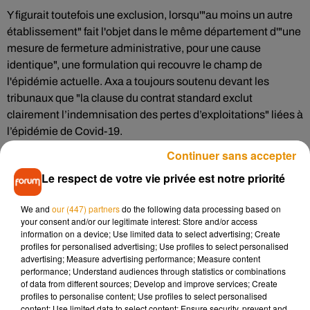
Y figurait toutefois une exclusion, lorsqu'"au moins un autre
établissement" fait l'objet dans le même département d'"une
mesure de fermeture administrative, pour une cause
identique", une formulation qui recouvre le champ de
l'épidémie actuelle. Axa a toujours soutenu devant les
tribunaux que "la clause du contrat standard exclut
clairement l’indemnisation des pertes d’exploitations" liées à
l’épidémie de Covid-19.
Continuer sans accepter
Or pour le tribunal, "la contradiction est évidente" : une telle
Le respect de votre vie privée est notre priorité
clause d'exclusion, alors qu'une épidémie "par définition" est
"incontrôlable" (...) "
rend la garantie inopérante et la vide
We and
our (447) partners
do the following data processing based on
ainsi de son contenu
".
your consent and/or our legitimate interest: Store and/or access
information on a device; Use limited data to select advertising; Create
profiles for personalised advertising; Use profiles to select personalised
Un manque d'"obligation de conseil"
advertising; Measure advertising performance; Measure content
performance; Understand audiences through statistics or combinations
of data from different sources; Develop and improve services; Create
Axa "doit assumer les conséquences d'une rédaction
profiles to personalise content; Use profiles to select personalised
confuse contradictoire, nul ne pouvant se prévaloir de sa
content; Use limited data to select content; Ensure security, prevent and