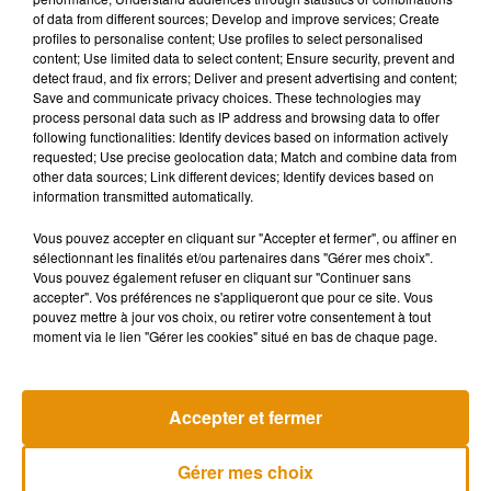
of data from different sources; Develop and improve services; Create
ensuite testé négatif à deux reprises. Mais 48 jours plus tard,
profiles to personalise content; Use profiles to select personalised
le 5 juin, il est à nouveau testé positif, après avoir cette fois-ci
content; Use limited data to select content; Ensure security, prevent and
présenté des symptômes plus lourds, dont des difficultés
detect fraud, and fix errors; Deliver and present advertising and content;
Save and communicate privacy choices. These technologies may
respiratoires qui ont nécessité son admission aux urgences
process personal data such as IP address and browsing data to offer
et l'administration d'oxygène. Depuis, ce patient s'est rétabli.
following functionalities: Identify devices based on information actively
requested; Use precise geolocation data; Match and combine data from
other data sources; Link different devices; Identify devices based on
Une analyse génétique a montré que ces deux infections
information transmitted automatically.
successives avaient été causées par deux souches
différentes du coronavirus SARS-CoV-2, point indispensable
Vous pouvez accepter en cliquant sur "Accepter et fermer", ou affiner en
sélectionnant les finalités et/ou partenaires dans "Gérer mes choix".
pour qu'on soit certain qu'il s'agit bien d'une réinfection.
Vous pouvez également refuser en cliquant sur "Continuer sans
accepter". Vos préférences ne s'appliqueront que pour ce site. Vous
(Avec AFP)
pouvez mettre à jour vos choix, ou retirer votre consentement à tout
moment via le lien "Gérer les cookies" situé en bas de chaque page.
Musique
Accepter et fermer
Gérer mes choix
Après le film, bientôt une docu-série sur