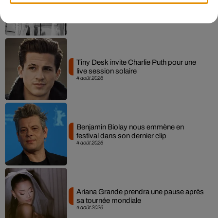
le père de Michael Jackson
5 août 2026
Tiny Desk invite Charlie Puth pour une
live session solaire
4 août 2026
Benjamin Biolay nous emmène en
festival dans son dernier clip
4 août 2026
Ariana Grande prendra une pause après
sa tournée mondiale
4 août 2026