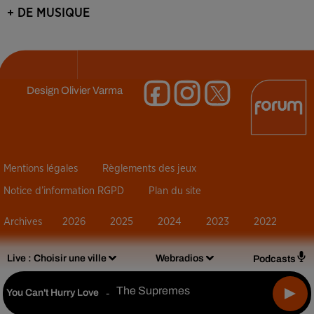
+ DE MUSIQUE
Design
Olivier Varma
Mentions légales
Règlements des jeux
Notice d’information RGPD
Plan du site
Archives
2026
2025
2024
2023
2022
Live :
Choisir une ville
Webradios
Podcasts
The Supremes
You Can't Hurry Love
-