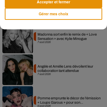
Accepter et fermer
Gérer mes choix
Musique
Madonna sort enfin le remix de « Love
Sensation » avec Kylie Minogue
7 août 2026
Angèle et Amélie Lens dévoilent leur
collaboration tant attendue
7 août 2026
Pomme emprunte le décor de l’émission
« Loups Garous » pour son...
6 août 2026