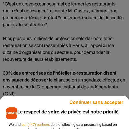
"C'est un crève-cœur pour moi de fermer les restaurants
mais c'est nécessaire", a insisté M. Castex, affirmant que
prendre ces décisions était "une grande source de difficultés
parfois de souffrance".
Hier, plusieurs milliers de professionnels de l'hôtellerie-
restauration se sont rassemblés à Paris, à l'appel d'une
dizaine d'organisations du secteur, pour demander la
réouverture de leurs établissements.
30% des entreprises de l'hôtellerie-restauration disent
envisager de déposer le bilan
, selon un sondage effectué en
novembre par le Groupement national des indépendants
(GNI).
Continuer sans accepter
"L'exception culturelle, ce n'est pas
Le respect de votre vie privée est notre priorité
l'exception sanitaire"
We and
our (447) partners
do the following data processing based on