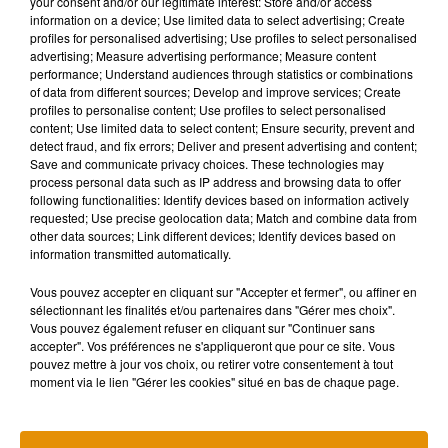
your consent and/or our legitimate interest: Store and/or access
information on a device; Use limited data to select advertising; Create
Concernant le monde de la culture, également durement
profiles for personalised advertising; Use profiles to select personalised
éprouvé par les restrictions, le Premier ministre a rappelé
advertising; Measure advertising performance; Measure content
performance; Understand audiences through statistics or combinations
que les "résultats" sanitaires n'étaient "pas encore au
of data from different sources; Develop and improve services; Create
rendez-vous" pour permettre une reprise.
profiles to personalise content; Use profiles to select personalised
content; Use limited data to select content; Ensure security, prevent and
detect fraud, and fix errors; Deliver and present advertising and content;
"L'exception culturelle, ce n'est pas l'exception sanitaire", a
Save and communicate privacy choices. These technologies may
résumé le Premier ministre, alors que
plusieurs
process personal data such as IP address and browsing data to offer
rassemblements sont prévus aujourd'hui pour protester
following functionalities: Identify devices based on information actively
requested; Use precise geolocation data; Match and combine data from
contre les fermetures
.
other data sources; Link different devices; Identify devices based on
information transmitted automatically.
"Une clause de revoyure" a été fixée aux acteurs de la culture
Vous pouvez accepter en cliquant sur "Accepter et fermer", ou affiner en
"le 7 janvier, ils vont y travailler avec la ministre et voir
sélectionnant les finalités et/ou partenaires dans "Gérer mes choix".
comment, si les conditions épidémiologiques s'améliorent,
Vous pouvez également refuser en cliquant sur "Continuer sans
on pourra à ce moment-là envisager progressivement leur
accepter". Vos préférences ne s'appliqueront que pour ce site. Vous
pouvez mettre à jour vos choix, ou retirer votre consentement à tout
réouverture", a poursuivi M. Castex.
moment via le lien "Gérer les cookies" situé en bas de chaque page.
(Avec AFP)