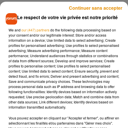
Continuer sans accepter
Le milieu scolaire au microscope
Le respect de votre vie privée est notre priorité
Si les conséquences des fêtes de fin d'année sur la
We and
our (447) partners
do the following data processing based on
circulation du virus ne seront connues que dans plusieurs
your consent and/or our legitimate interest: Store and/or access
information on a device; Use limited data to select advertising; Create
jours, "la tendance est déjà préoccupante" depuis début
profiles for personalised advertising; Use profiles to select personalised
décembre, affirme de son côté le directeur général de la
advertising; Measure advertising performance; Measure content
Santé Jérôme Salomon au
JDD
.
performance; Understand audiences through statistics or combinations
of data from different sources; Develop and improve services; Create
profiles to personalise content; Use profiles to select personalised
Il s'inquiète à la fois des
conséquences des vacances
, du
content; Use limited data to select content; Ensure security, prevent and
froid qui favorise les transmissions
, des deux variants
detect fraud, and fix errors; Deliver and present advertising and content;
Save and communicate privacy choices. These technologies may
identifiés au Royaume-Uni et en Afrique du Sud déjà
process personal data such as IP address and browsing data to offer
détectées en France mais aussi du brassage d’élèves avec
following functionalities: Identify devices based on information actively
la rentrée.
requested; Use precise geolocation data; Match and combine data from
other data sources; Link different devices; Identify devices based on
information transmitted automatically.
"Les enfants reviennent de différents endroits, en France ou
à l'étranger, ça peut rebattre les cartes de la situation
Vous pouvez accepter en cliquant sur "Accepter et fermer", ou affiner en
épidémiologique", affirme-t-il. Quant aux deux souches, elles
sélectionnant les finalités et/ou partenaires dans "Gérer mes choix".