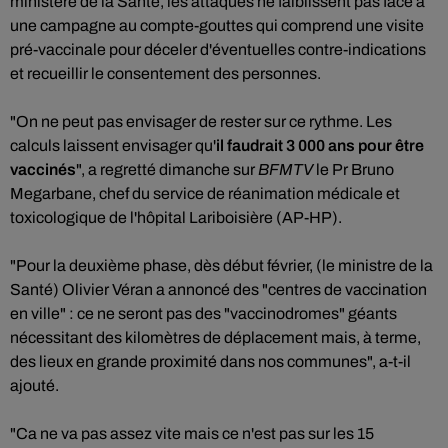
ministère de la Santé, les attaques ne faiblissent pas face à
une campagne au compte-gouttes qui comprend une visite
pré-vaccinale pour déceler d'éventuelles contre-indications
et recueillir le consentement des personnes.
"On ne peut pas envisager de rester sur ce rythme. Les
calculs laissent envisager qu'
il faudrait 3 000 ans pour être
vaccinés
", a regretté dimanche sur
BFMTV
le Pr Bruno
Megarbane, chef du service de réanimation médicale et
toxicologique de l'hôpital Lariboisière (AP-HP).
"Pour la deuxième phase, dès début février, (le ministre de la
Santé) Olivier Véran a annoncé des "centres de vaccination
en ville" : ce ne seront pas des "vaccinodromes" géants
nécessitant des kilomètres de déplacement mais, à terme,
des lieux en grande proximité dans nos communes", a-t-il
ajouté.
"Ca ne va pas assez vite mais ce n'est pas sur les 15