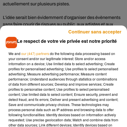
actuellement sur plusieurs pistes.
L’idée serait bien évidemment d’organiser des évènements
sans faire courir de risques au public, aux artistes et aux
Continuer sans accepter
employés. Première hypothèse : demander aux spectateurs
de fournir un document qui prouve que le vaccin (s’il sort d’ici
Le respect de votre vie privée est notre priorité
là) a bien été fait. Autre idée : un résultat de test négatif au
Covid-19 dans les trois jours avant le concert.
We and
our (447) partners
do the following data processing based on
your consent and/or our legitimate interest: Store and/or access
Face à l’épidémie, les acteurs du monde culturel regorgent
information on a device; Use limited data to select advertising; Create
d’imagination.
Il y a quelques semaines aux Etats-Unis, un
profiles for personalised advertising; Use profiles to select personalised
advertising; Measure advertising performance; Measure content
groupe de rock avait organisé un concert dans des bulles
performance; Understand audiences through statistics or combinations
géantes en plastique.
De leur côté, des chercheurs
of data from different sources; Develop and improve services; Create
allemands ont mené une étude sur le sujet.
Selon eux, il
profiles to personalise content; Use profiles to select personalised
content; Use limited data to select content; Ensure security, prevent and
serait possible de faire des concerts malgré le contexte
detect fraud, and fix errors; Deliver and present advertising and content;
sanitaire.
Sous réserve notamment de respecter une
Save and communicate privacy choices. These technologies may
distanciation et en ventilant la salle.
process personal data such as IP address and browsing data to offer
following functionalities: Identify devices based on information actively
requested; Use precise geolocation data; Match and combine data from
other data sources; Link different devices; Identify devices based on