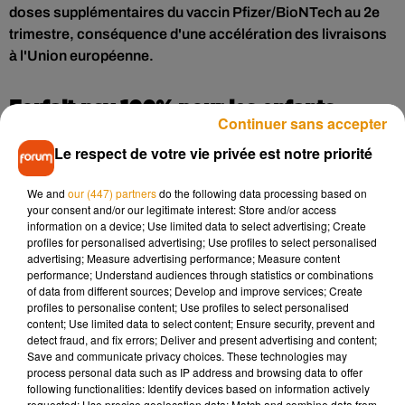
doses supplémentaires du vaccin Pfizer/BioNTech au 2e
trimestre, conséquence d'une accélération des livraisons
à l'Union européenne.
Forfait psy 100% pour les enfants
Continuer sans accepter
Dans ce contexte, la France pourra-t-elle rouvrir ses
Le respect de votre vie privée est notre priorité
terrasses à la mi-mai
, comme promis par Emmanuel
Macron ?
Le chef de l'Etat réunit une partie du
We and
our (447) partners
do the following data processing based on
your consent and/or our legitimate interest: Store and/or access
gouvernement ce jeudi à 18h sur ce sujet
. Au menu
information on a device; Use limited data to select advertising; Create
également, la
réouverture progressive des lieux culturels,
profiles for personalised advertising; Use profiles to select personalised
sous cloche depuis plus de cinq mois.
advertising; Measure advertising performance; Measure content
performance; Understand audiences through statistics or combinations
of data from different sources; Develop and improve services; Create
Sur le front du Covid-19, la situation tarde à s'améliorer. Mais
profiles to personalise content; Use profiles to select personalised
les services de psychiatrie pour enfants, en manque
content; Use limited data to select content; Ensure security, prevent and
detect fraud, and fix errors; Deliver and present advertising and content;
d'effectifs en temps normal, sont aussi débordés.
Save and communicate privacy choices. These technologies may
process personal data such as IP address and browsing data to offer
Le chef de l'Etat a annoncé la mise en place d'un
"forfait
following functionalities: Identify devices based on information actively
requested; Use precise geolocation data; Match and combine data from