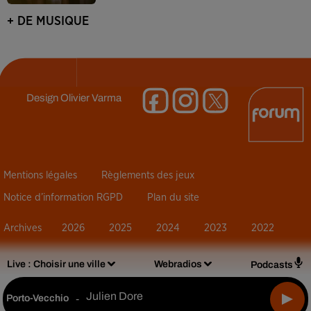
+ DE MUSIQUE
Design
Olivier Varma
Mentions légales
Règlements des jeux
Notice d’information RGPD
Plan du site
Archives
2026
2025
2024
2023
2022
Live :
Choisir une ville
Webradios
Podcasts
Julien Dore
Porto-Vecchio
-