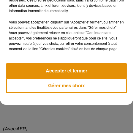
psy"
, qui permettra le
remboursement à 100% de 10
other data sources; Link different devices; Identify devices based on
séances de psychologue en ville pour les 3-17 ans.
information transmitted automatically.
Vous pouvez accepter en cliquant sur "Accepter et fermer", ou affiner en
Avant l'échéance de la mi-mai, une autre se profile le 26 avril,
sélectionnant les finalités et/ou partenaires dans "Gérer mes choix".
le retour à l'école des enfants dans le primaire, après trois
Vous pouvez également refuser en cliquant sur "Continuer sans
semaines de fermeture.
accepter". Vos préférences ne s'appliqueront que pour ce site. Vous
pouvez mettre à jour vos choix, ou retirer votre consentement à tout
moment via le lien "Gérer les cookies" situé en bas de chaque page.
Dans une pétition en ligne (27 000 signataires mercredi soir),
tous les syndicats d'enseignants demandent notamment le
maintien du
principe de la classe fermée au premier cas de
Accepter et fermer
Covid
, l'équipement des locaux en capteurs CO2 pour une
meilleure aération et la vaccination de tous les personnels
Gérer mes choix
volontaires.
(Avec AFP)