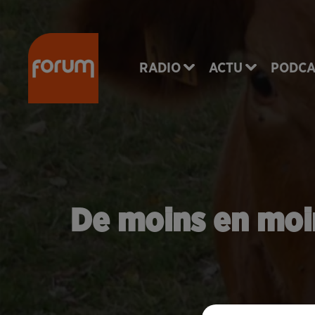
RADIO
ACTU
PODCA
De moins en moin