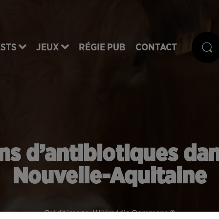
STS
JEUX
RÉGIE PUB
CONTACT
s d’antibiotiques dan
Nouvelle-Aquitaine
Crédit image:
Wikimédia Commons ©