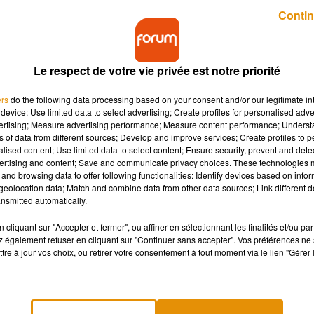
Publié : 25 novembre 2020 à 10h34 par Lucie Claussin
Contin
Le respect de votre vie privée est notre priorité
ers
do the following data processing based on your consent and/or our legitimate int
device; Use limited data to select advertising; Create profiles for personalised adver
vertising; Measure advertising performance; Measure content performance; Unders
ns of data from different sources; Develop and improve services; Create profiles to 
e moitié moins d'antibiotiques depuis 2011.<br />
alised content; Use limited data to select content; Ensure security, prevent and detect
ertising and content; Save and communicate privacy choices. These technologies
and browsing data to offer following functionalities: Identify devices based on infor
eolocation data; Match and combine data from other data sources; Link different de
nsmitted automatically.
iotiques dans leurs élevages. L’Agence Nationale de Sécurité
cliquant sur "Accepter et fermer", ou affiner en sélectionnant les finalités et/ou pa
 neuf ans, les usages des traitements antibiotiques ont baissé d
 également refuser en cliquant sur "Continuer sans accepter". Vos préférences ne 
tre à jour vos choix, ou retirer votre consentement à tout moment via le lien "Gérer 
e même dans nos terres d'élevages locales, comme dans le
gement radical des mentalités, grâce au plan « Eco Anti bio » qui
inaires.