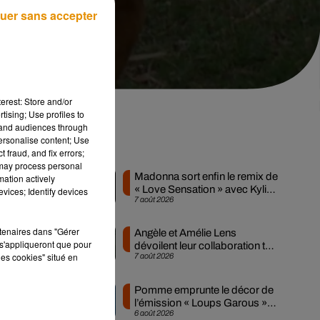
uer sans accepter
erest: Store and/or
tising; Use profiles to
tand audiences through
personalise content; Use
Musique
 fraud, and fix errors;
 may process personal
Madonna sort enfin le remix de
mation actively
« Love Sensation » avec Kylie
vices; Identify devices
7 août 2026
Minogue
rtenaires dans "Gérer
Angèle et Amélie Lens
e
s'appliqueront que pour
dévoilent leur collaboration tant
les cookies" situé en
7 août 2026
attendue
Pomme emprunte le décor de
 a
l’émission « Loups Garous »
6 août 2026
pour son...