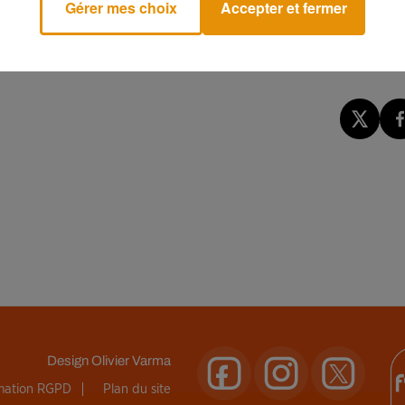
Gérer mes choix
Accepter et fermer
our leurs animaux en dernier recours.
Design
Olivier Varma
rmation RGPD
Plan du site