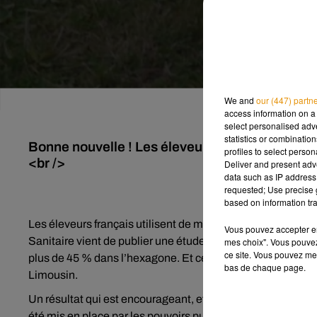
We and
our (447) partn
access information on a 
select personalised ad
statistics or combinatio
Bonne nouvelle ! Les éleveurs utilisent presqu
profiles to select person
<br />
Deliver and present adv
data such as IP address 
requested; Use precise g
based on information tra
Les éleveurs français utilisent de moins en moins d’antib
Vous pouvez accepter en 
Sanitaire vient de publier une étude qui montre que depuis
mes choix". Vous pouvez
ce site. Vous pouvez met
plus de 45 % dans l’hexagone. Et ce constat est identiqu
bas de chaque page.
Limousin.
Un résultat qui est encourageant, et qui résulte d’un chan
été mis en place par les pouvoirs publics, éleveurs et vétér