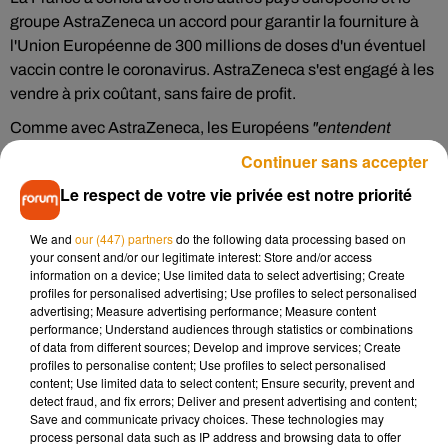
groupe AstraZeneca un accord pour garantir la fourniture à
l'Union Européenne de 300 millions de doses d'un éventuel
vaccin contre le coronavirus. AstraZeneca s'est engagé à les
vendre à prix coûtant, sans faire de profit.
Comme avec AstraZeneca, les Européens
"entendent
négocier de la même manière avec d'autres laboratoires"
,
Continuer sans accepter
selon l'Elysée.
"On signera probablement avec Sanofi, avec
Le respect de votre vie privée est notre priorité
qui les négociations commencent, et avec d'autres"
car
"la
couverture vaccinale mondiale ne se fera dans doute pas par
We and
our (447) partners
do the following data processing based on
un seul vaccin mais par plusieurs"
.
your consent and/or our legitimate interest: Store and/or access
information on a device; Use limited data to select advertising; Create
Le Président de la République devrait d'ailleurs renouveler
profiles for personalised advertising; Use profiles to select personalised
ce mardi 16 juin son appel à faire des futurs vaccins contre le
advertising; Measure advertising performance; Measure content
performance; Understand audiences through statistics or combinations
Covid-19 un
"bien public mondial"
accessibles à tous et hors
of data from different sources; Develop and improve services; Create
des lois du marché, une demande également formulée par
profiles to personalise content; Use profiles to select personalised
l'OMS.
content; Use limited data to select content; Ensure security, prevent and
detect fraud, and fix errors; Deliver and present advertising and content;
Les principaux groupes pharmaceutiques sont engagés
Save and communicate privacy choices. These technologies may
dans une course pour développer un vaccin contre le
process personal data such as IP address and browsing data to offer