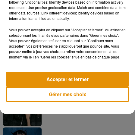
following functionalities: Identify devices based on information actively
coronavirus, qui a jusqu'à présent fait plus de 433 000 morts
requested; Use precise geolocation data; Match and combine data from
et infecté plus de 7,9 millions de personnes dans le monde.
other data sources; Link different devices; Identify devices based on
information transmitted automatically.
Vous pouvez accepter en cliquant sur "Accepter et fermer", ou affiner en
sélectionnant les finalités et/ou partenaires dans "Gérer mes choix".
Musique
Vous pouvez également refuser en cliquant sur "Continuer sans
accepter". Vos préférences ne s'appliqueront que pour ce site. Vous
pouvez mettre à jour vos choix, ou retirer votre consentement à tout
moment via le lien "Gérer les cookies" situé en bas de chaque page.
Madonna sort enfin le remix de « Love
Sensation » avec Kylie Minogue
7 août 2026
Accepter et fermer
Gérer mes choix
Angèle et Amélie Lens dévoilent leur
collaboration tant attendue
7 août 2026