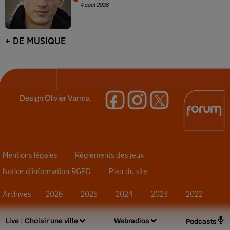
4 août 2026
+ DE MUSIQUE
Design
Olivier Varma
Mentions légales
Règlements des jeux
Notice d’information RGPD
Plan du site
Archives
2026
2025
2024
2023
2022
Live :
Choisir une ville
Webradios
Podcasts