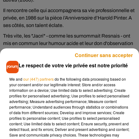
Il rencontre celle qui accompagnera sa vie professionnelle et
privée, en 1986 sur la pièce
l’Anniversaire
d’Harold Pinter. A
ses côtés, son talent éclate.
Très vite, les "Jacri" - comme les surnommait Resnais - ont
mis en commun leur humour acide et leur don d'observation
pour écrire à quatre mains.
Continuer sans accepter
Leur première pièce
Cuisine et dépendances
(1992) est un
Le respect de votre vie privée est notre priorité
succès vite adapté au cinéma, tout comme
Un air de famille
.
We and
our (447) partners
do the following data processing based on
Nommé de nombreuses fois pour le César du meilleur acteur,
your consent and/or our legitimate interest: Store and/or access
notamment pour
Le sens de la fête
en 2018, il avait remporté
information on a device; Use limited data to select advertising; Create
celui du meilleur second rôle pour
On connaît la chanson
profiles for personalised advertising; Use profiles to select personalised
advertising; Measure advertising performance; Measure content
d’Alain Resnais en 1997 où il poussait la chansonnette et un
performance; Understand audiences through statistics or combinations
mémorable et impassible "zai, zaï, zaï" sur un air de Joe
of data from different sources; Develop and improve services; Create
Dassin.
profiles to personalise content; Use profiles to select personalised
content; Use limited data to select content; Ensure security, prevent and
Le comédien et auteur confiait il y a quelques années ne pas
detect fraud, and fix errors; Deliver and present advertising and content;
aimer les héros. Je "ne crois pas aux types éclatants de
Save and communicate privacy choices. These technologies may