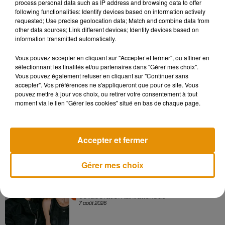
process personal data such as IP address and browsing data to offer
bonheur": "traquer le vécu, la sobriété, la pudeur", "refuser la
following functionalities: Identify devices based on information actively
tricherie" est une profession de foi.
requested; Use precise geolocation data; Match and combine data from
other data sources; Link different devices; Identify devices based on
(Avec AFP)
information transmitted automatically.
Vous pouvez accepter en cliquant sur "Accepter et fermer", ou affiner en
sélectionnant les finalités et/ou partenaires dans "Gérer mes choix".
Vous pouvez également refuser en cliquant sur "Continuer sans
Musique
accepter". Vos préférences ne s'appliqueront que pour ce site. Vous
pouvez mettre à jour vos choix, ou retirer votre consentement à tout
moment via le lien "Gérer les cookies" situé en bas de chaque page.
Madonna sort enfin le remix de « Love
Sensation » avec Kylie Minogue
7 août 2026
Accepter et fermer
Gérer mes choix
Angèle et Amélie Lens dévoilent leur
collaboration tant attendue
7 août 2026