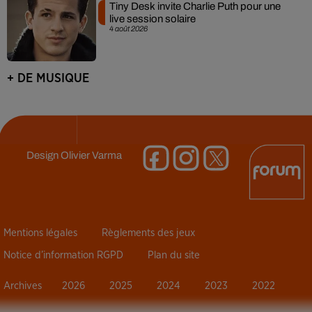
Tiny Desk invite Charlie Puth pour une
live session solaire
4 août 2026
+ DE MUSIQUE
Design
Olivier Varma
Mentions légales
Règlements des jeux
Notice d’information RGPD
Plan du site
Archives
2026
2025
2024
2023
2022