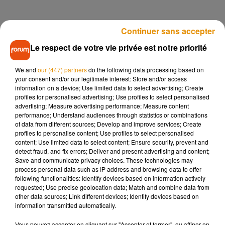
Continuer sans accepter
Ancien champion de moto-cross, il avait contribué à de
Le respect de votre vie privée est notre priorité
nombreux classiques du cinéma français : Fantômas, La
Grande Vadrouille, Rabbi Jacob ou le Gendarme de Saint-
We and
our (447) partners
do the following data processing based on
Tropez où il joue la cascade de la religieuse en 2CV. Rémy
your consent and/or our legitimate interest: Store and/or access
Julienne a tourné aussi une quinzaine de fois avec Jean-
information on a device; Use limited data to select advertising; Create
Paul Belmondo, qui était venu inaugurer la place Rémy
profiles for personalised advertising; Use profiles to select personalised
advertising; Measure advertising performance; Measure content
Julienne à Cepoy (Loiret) en 2016. A l’international, il
performance; Understand audiences through statistics or combinations
connaît aussi le succès, avec six films de James Bond à son
of data from different sources; Develop and improve services; Create
actif.
profiles to personalise content; Use profiles to select personalised
content; Use limited data to select content; Ensure security, prevent and
Rémy Julienne, c’était aussi La Grande Vadrouille, Rabbi
detect fraud, and fix errors; Deliver and present advertising and content;
Jacob, et 14 collaborations avec Belmondo : Peur sur la
Save and communicate privacy choices. These technologies may
process personal data such as IP address and browsing data to offer
Ville, Le Guignolo, Le Professionnel, Les Morfalous,
following functionalities: Identify devices based on information actively
Joyeuses Pâques.
pic.twitter.com/vAY3baXfGp
requested; Use precise geolocation data; Match and combine data from
other data sources; Link different devices; Identify devices based on
— Bertrand Hadet (@bertrandhadet)
January 22, 2021
information transmitted automatically.
Vous pouvez accepter en cliquant sur "Accepter et fermer", ou affiner en