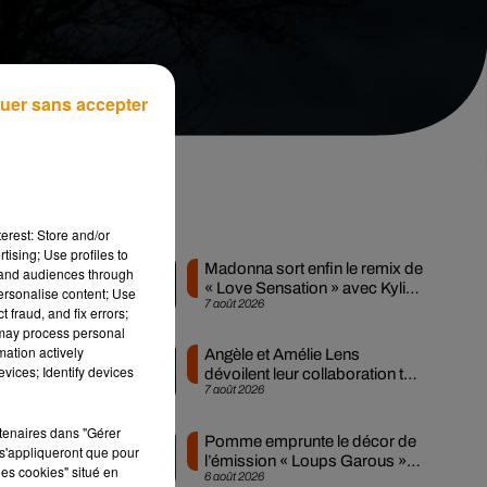
uer sans accepter
Musique
erest: Store and/or
tising; Use profiles to
Madonna sort enfin le remix de
tand audiences through
« Love Sensation » avec Kylie
personalise content; Use
7 août 2026
Minogue
 fraud, and fix errors;
 may process personal
mation actively
Angèle et Amélie Lens
vices; Identify devices
dévoilent leur collaboration tant
7 août 2026
attendue
ée
rtenaires dans "Gérer
Pomme emprunte le décor de
s'appliqueront que pour
l’émission « Loups Garous »
les cookies" situé en
6 août 2026
pour son...