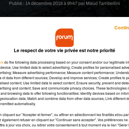
Publié : 14 décembre 2018 à 9h47 par Maud Tambellini
Contin
Le respect de votre vie privée est notre priorité
e à 45 mètres de hauteur. Installé dans un grand
ers
do the following data processing based on your consent and/or our legitimate int
nes illuminés à la nuit tombée. Petit hic ; il faut
device; Use limited data to select advertising; Create profiles for personalised adver
vertising; Measure advertising performance; Measure content performance; Unders
ns of data from different sources; Develop and improve services; Create profiles to 
alised content; Use limited data to select content; Ensure security, prevent and detect
ertising and content; Save and communicate privacy choices. These technologies
le vide ?
C’est l’idée un peu folle qui vous est proposée en cette
and browsing data to offer following functionalities: Identify devices based on infor
dans la capitale Kuala Lumpur.
eolocation data; Match and combine data from other data sources; Link different de
nsmitted automatically.
 russes à 45 mètres de hauteur. Une table carrée a été install
cliquant sur "Accepter et fermer", ou affiner en sélectionnant les finalités et/ou pa
s rennes forcément pour tirer symboliquement ce dernier.
 également refuser en cliquant sur "Continuer sans accepter". Vos préférences ne 
tre à jour vos choix, ou retirer votre consentement à tout moment via le lien "Gérer 