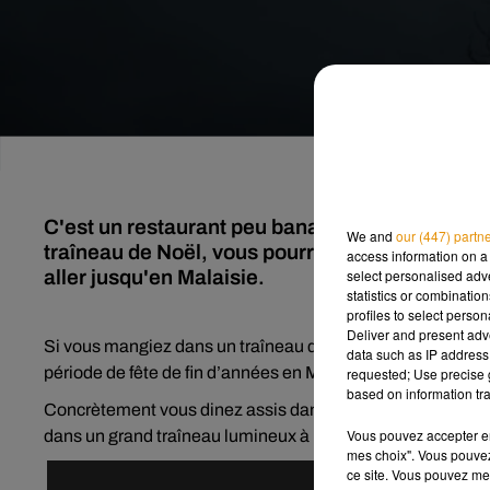
C'est un restaurant peu banal qui vous accueill
We and
our (447) partn
traîneau de Noël, vous pourrez même voir les ren
access information on a 
aller jusqu'en Malaisie.
select personalised ad
statistics or combinatio
profiles to select person
Deliver and present adv
Si vous mangiez dans un traîneau de Noël suspendu dans 
data such as IP address 
période de fête de fin d’années en Malaisie. Ça se passe 
requested; Use precise g
based on information tra
Concrètement vous dinez assis dans un siège de montagnes
Vous pouvez accepter en 
dans un grand traîneau lumineux à la nuit tombée avec de
mes choix". Vous pouvez
ce site. Vous pouvez met