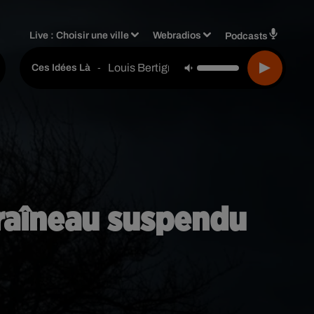
Live :
Choisir une ville
Webradios
Podcasts
Louis Bertignac
-
Ces Idées Là
traîneau suspendu