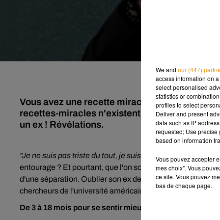
We and
our (447) partn
access information on a 
select personalised ad
statistics or combinatio
Vous avez une recette miracle pour oublier vos
profiles to select person
recettes-miracles n'existent pas ! On sait dés
Deliver and present adv
data such as IP address 
un ex ! Révélations.
requested; Use precise g
based on information tra
"Je ne suis pas triste du tout, je suis même soulagée"
... V
Vous pouvez accepter en 
entourage ? Et pourtant, que l'on soit à l'origine ou non d
mes choix". Vous pouvez
ce site. Vous pouvez met
d'une séparation. Oublier son ex demande même pas mal de
bas de chaque page.
chercheurs de l'université américaine de Mounmouth : il 
De 3 à 18 mois pour se sentir mieux !