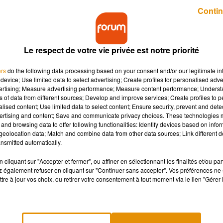
Publié : 26 mars 2019 à 7h51 par Diane Thibaudier
Contin
Le respect de votre vie privée est notre priorité
ers
do the following data processing based on your consent and/or our legitimate int
device; Use limited data to select advertising; Create profiles for personalised adver
vertising; Measure advertising performance; Measure content performance; Unders
ns of data from different sources; Develop and improve services; Create profiles to 
 exs ? Ne nous prenez pas pour des billes, les
alised content; Use limited data to select content; Ensure security, prevent and detect
ormais combien de temps il faut vraiment pour oublie
ertising and content; Save and communicate privacy choices. These technologies
and browsing data to offer following functionalities: Identify devices based on infor
eolocation data; Match and combine data from other data sources; Link different de
nsmitted automatically.
ous avez déjà entendu cette phrase après une rupture dans votre
cliquant sur "Accepter et fermer", ou affiner en sélectionnant les finalités et/ou pa
e la rupture, nous avons tous besoin de temps pour nous remettre
 également refuser en cliquant sur "Continuer sans accepter". Vos préférences ne 
tre à jour vos choix, ou retirer votre consentement à tout moment via le lien "Gérer 
 temps ! La preuve, avec cette étude réalisée par des
nous faut 11 semaines minimum pour nous remettre d'une ruptur