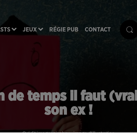
STS
JEUX
RÉGIE PUB
CONTACT
de temps il faut (vra
son ex !
Crédit image:
pixabay - image d'illustration