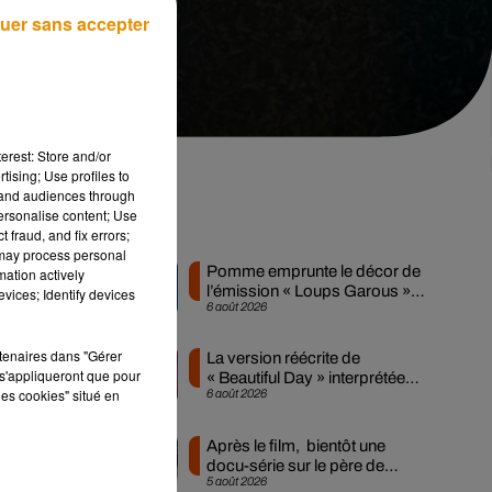
uer sans accepter
erest: Store and/or
tising; Use profiles to
tand audiences through
personalise content; Use
Musique
 fraud, and fix errors;
r
 may process personal
Pomme emprunte le décor de
mation actively
l’émission « Loups Garous »
vices; Identify devices
6 août 2026
pour son...
rtenaires dans "Gérer
La version réécrite de
s'appliqueront que pour
« Beautiful Day » interprétée
les cookies" situé en
6 août 2026
lors des...
e.
Après le film, bientôt une
docu-série sur le père de
5 août 2026
Michael Jackson